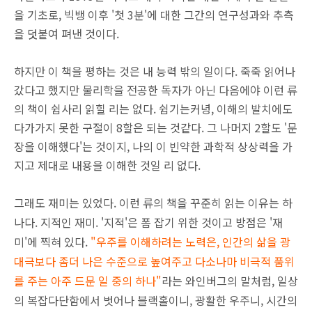
을 기초로, 빅뱅 이후 '첫 3분'에 대한 그간의 연구성과와 추측
을 덧붙여 펴낸 것이다.
하지만 이
책을 평하는 것은 내 능력 밖의 일이
다.
죽죽 읽어나
갔다고 했지만 물리학을 전공한 독자가 아닌 다음에야 이런 류
의 책이 쉽사리 읽힐 리는 없다. 쉽기는커녕, 이해의 발치
에도
다가가지 못한 구절이 8할은 되는 것같다. 그 나머지 2할도 '문
장을 이해했다'는 것이지, 나의 이 빈약한 과학적 상상력을 가
지고 제대로 내용을 이해한 것일 리 없다.
그래도 재미는 있었다. 이런 류의 책을 꾸준히 읽는 이유는 하
나다. 지적인 재미. '지적'은 폼 잡기 위한 것이고 방점은 '재
미'에 찍혀 있다.
"우주
를 이해하려는 노력은, 인간의 삶을 광
대극보다 좀더 나은 수준으
로 높여주고 다소나마 비극적 품위
를 주는 아주 드문 일 중의 하나"
라는 와인버그의 말처럼,
일상
의 복잡다단함에서 벗어나 블랙홀이니, 광활한 우주니, 시간의