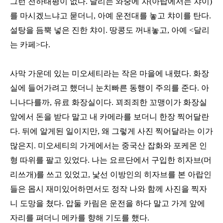
그런 천하태평이 없다. 달리는 와중에 차(아랍에서는 챠이)
를 마시겠느냐고 묻더니, 아예 운전대를 놓고 챠이를 탄다.
설탕을 듬뿍 넣은 진한 챠이. 땅콩도 꺼내놓고, 아예 <달리
는 카페>다.
사막 가운데 있는 미오세티라는 작은 마을에 내렸다. 화장
실에 들어가려고 했더니 눈치빠른 동행이 주의를 준다. 아
니나다를까, 유료 화장실이다. 꾀죄죄한 꼬맹이가 화장실
앞에서 돈을 받다 말고 내 카메라를 보더니 한장 찍어달란
다. 뒤에 알게된 일이지만, 왜 그렇게 사진 찍어달라는 이가
많은지. 미오세티의 가게에서는 중국산 잡화와 포케몬 인
형 따위를 팔고 있었다. 나는 요르단에서 구입한 히자브(머
리쓰개)를 쓰고 있었고, 낯선 이방인의 히자브를 본 아랍인
들은 몹시 재미있어하면서도 정작 나와 함께 사진을 찍자
니 도망을 쳤다. 압둘 카림은 운전을 하다 말고 가게 앞에
자리를 펴더니 메카를 향해 기도를 했다.