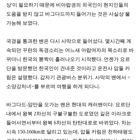
상'이 필요하기 때문에 비아랍권의 외국인이 현지인들의
도움을 받지 않고 바그다드까지 들어가는 것은 사실상 불
가능해 보였다.
국경을 통과한 밴은 다시 사막으로 들어섰다. 몇시간째 계
속되던 꾸란의 독경소리는 어느새 아랍여자의 목소리로 바
뀌더니 한국의 뽕짝이 흘러나오기 시작했다. 언젠가 요르
단을 방문했던 한국인이 건네준 것이라고 운전사 압둘 카
림은 설명했다. 갑자기 관광버스 분위기. 사막의 밴에서 <
소양강처녀>를 부르며 여행을 하게 되다니.
바그다드-암만을 오가는 밴은 현대의 캐러밴이다. 요르단
내에서 왕복 2차선의 구불구불한 도로였던 길은 이라크로
들어서면서부터 왕복 6차선의 탄탄대로로 바뀌었다. 차는
시속 150-160km로 달리고 있는데, 압둘 카림은 천하태평도