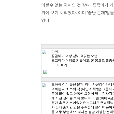
어쩔수 없는 차이인 것 같다. 꼼꼼이가 
뒤에 보기 시작했다. 이미 '끝난 문제'임
있다.
하하.
꼼꼼이가 너랑 같이 책읽는 모습.
조그마한 머리를 기울이고, 온 몸으로 집중
아~ 이뻐라.
으하하 이미 끝난 문제, 라니 자신감이라니 
억하는 제 최초의 책 (나만의 책!)은 교통사
쪽에 글이 있고 한쪽엔 그림이 있는 정사각형
에 사진 정리를 하다 보니 더 어린 (아마 4
뭔가 속은 기분이었어요 ;; 그래도 햇님달님은
가 끝나 줄기만 남은 수수밭에 떨어져 몸이 꿰
들 너무 부럽네요. 저때는 정말 이상한 전