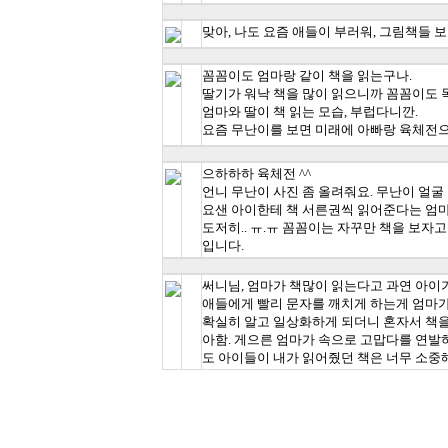
맞아, 나도 요즘 애들이 부러워, 그림책들 보면
꼼꼼이도 엄마랑 같이 책을 읽는구나.
딸기가 워낙 책을 많이 읽으니까 꼼꼼이도 
엄마와 딸이 책 읽는 모습, 부럽다니깐.
요즘 무난이를 보면 미래에 아빠랑 육체전으로
으하하하 육체전 ^^
언니 무난이 사진 좀 올려줘요. 무난이 얼굴 
요샌 아이한테 책 서른권씩 읽어준다는 엄마
도저히.. ㅠ.ㅠ 꼼꼼이는 자꾸만 책을 보자
입니다.
써니님, 엄마가 책많이 읽는다고 과연 아이
애들에게 빨리 문자를 깨치게 하는게 엄마
확실히 알고 일상화하게 되더니 혼자서 책을 
아함. 게으른 엄마가 속으로 고맙다를 연발하고
도 아이들이 내가 읽어줬던 책은 너무 소중해