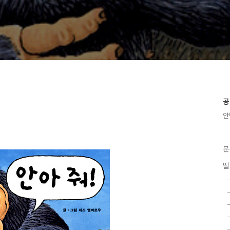
공
안
분
딸