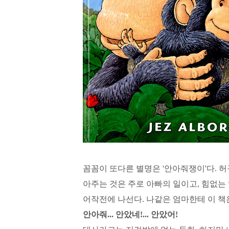
꼼꼼이 또다른 별명은 '안아줘쟁이'다. 허구
아주는 것은 주로 아빠의 일이고, 힘없는 
어작전에 나선다. 나같은 엄마한테 이 책
안아줘... 안았네!... 안았어!