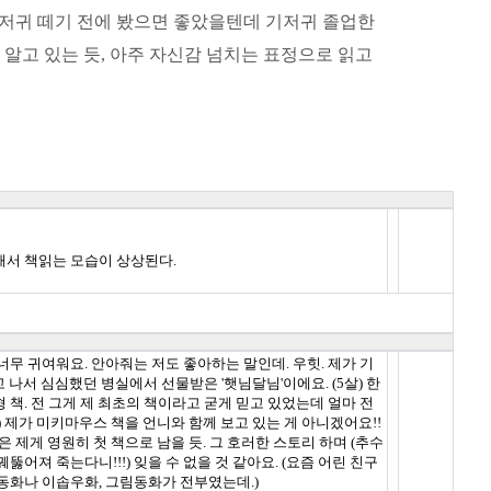
기저귀 떼기 전에 봤으면 좋았을텐데 기저귀 졸업한
을 알고 있는 듯, 아주 자신감 넘치는 표정으로 읽고
해서 책읽는 모습이 상상된다.
너무 귀여워요. 안아줘는 저도 좋아하는 말인데. 우힛. 제가 기
고 나서 심심했던 병실에서 선물받은 '햇님달님'이에요. (5살) 한
 책. 전 그게 제 최초의 책이라고 굳게 믿고 있었는데 얼마 전
살) 제가 미키마우스 책을 언니와 함께 보고 있는 게 아니겠어요!!
 제게 영원히 첫 책으로 남을 듯. 그 호러한 스토리 하며 (추수
뚫어져 죽는다니!!!) 잊을 수 없을 것 같아요. (요즘 어린 친구
래동화나 이솝우화, 그림동화가 전부였는데.)