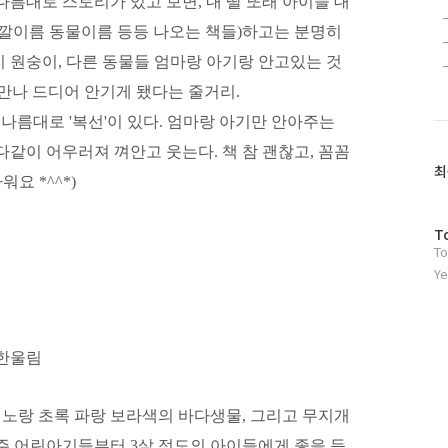
나름대로 스토리가 있고 보면, 내 딸 또래 아이들 대
색깔이름 동물이름 등등 나오는 책들)하고는 분명히
 원숭이, 다른 동물들 엄마랑 아기랑 안고있는 것
 만나 드디어 안기게 됐다는 줄거리.
나름대로 '복선'이 있다. 엄마랑 아기만 안아주는
다같이 어우러져 껴안고 웃는다. 책 참 괜찮고, 꼼꼼
최
요 *^^*)
방
T
To
문
자
Ye
수
 한울림
황 노랑 초록 파랑 보라색의 바다생물, 그리고 무지개
주 어린아기들부터 3살 정도의 아이들에게 좋을 듯.