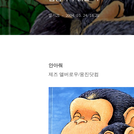
딸기21
2004. 10. 24. 16:28
안아줘
제즈 앨버로우/웅진닷컴