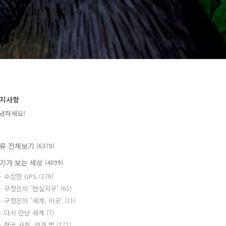
지사항
녕하세요!
류 전체보기
(6378)
기가 보는 세상
(4099)
수상한 GPS
(276)
구정은의 '현실지구'
(61)
구정은의 '세계, 이곳'
(11)
다시 만난 세계
(7)
한국 사회, 안과 밖
(171)