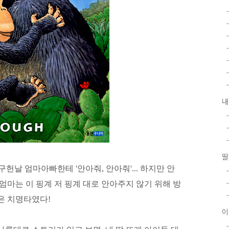
내
딸
헌날 엄마아빠한테 '안아줘, 안아줘'... 하지만 안
엄마는 이 핑계 저 핑계 대로 안아주지 않기 위해 방
은 치명타였다!
이