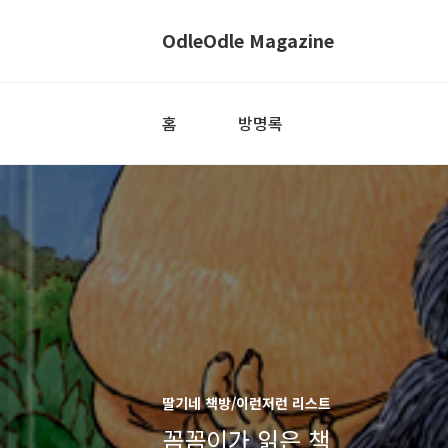
OdleOdle Magazine
홈
방명록
딸기네 책방/이런저런 리스트
꼼꼼이가 읽은 책