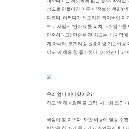
대사라고는 저것밖에 없는 동화. 하지만 
상으로 만들어진 이른바 '정보성 동화'(
다르다. 어쩌다가 외토리가 되어버린 아기
보고 서럽게 '안아줘'를 외치다가 엄마를
단순하다고? 단순한 것 치고는, 마지막에 
게 아니라, 코끼리랑 원숭이랑 기린이랑 
이도 이 책을 참 좋아한다. (제인언니 고마워
우리 엄마 어디있어요?
히도 반 헤네흐텐 글 그림, 서남희 옮김 /
색깔이 참 이쁘다. 까만 바탕에 빨강 주
빛깔을 한 아기 물고기가 주인공인데, 아