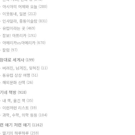
아시아의 어제와 오늘
(280)
이웃동네, 일본
(212)
인샤알라, 중동이슬람
(831)
유럽이라는 곳
(469)
잠보! 아프리카
(191)
아메리카vs아메리카
(670)
칼럼
(97)
맘대로 세계사
(199)
버려진, 남겨진, 잊혀진
(11)
동유럽 상상 여행
(51)
해외문화 산책
(26)
기네 책방
(918)
내 책, 옮긴 책
(35)
이런저런 리스트
(59)
과학, 수학, 의학 등등
(104)
런 얘기 저런 얘기
(1162)
딸기의 하루하루
(259)