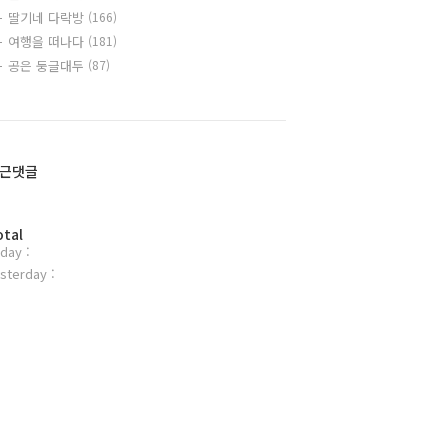
딸기네 다락방
(166)
여행을 떠나다
(181)
공은 둥글대두
(87)
근댓글
otal
day :
sterday :