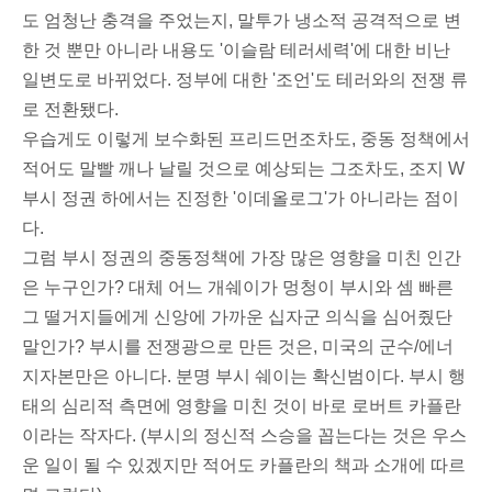
도 엄청난 충격을 주었는지, 말투가 냉소적 공격적으로 변
한 것 뿐만 아니라 내용도 '이슬람 테러세력'에 대한 비난
일변도로 바뀌었다. 정부에 대한 '조언'도 테러와의 전쟁 류
로 전환됐다.
우습게도 이렇게 보수화된 프리드먼조차도, 중동 정책에서
적어도 말빨 깨나 날릴 것으로 예상되는 그조차도, 조지 W
부시 정권
하에서는 진정한 '이데올로그'가 아니라는 점이
다.
그럼 부시 정권의 중동정책에 가장 많은 영향을 미친 인간
은 누구인가? 대체 어느 개쉐이가 멍청이 부시와 셈 빠른
그 떨거지들에게 신앙에 가까운 십자군 의식을 심어줬단
말인가? 부시를 전쟁광으로 만든 것은, 미국의 군수/에너
지자본만은 아니다. 분명 부시 쉐이는 확신범이다. 부시 행
태의 심리적 측면에 영향을 미친 것이 바로 로버트 카플란
이라는 작자다. (부시의 정신적 스승을 꼽는다는 것은 우스
운 일이 될 수 있겠지만 적어도 카플란의 책과 소개에 따르