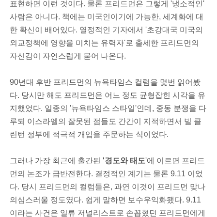
표현하면 이런 것이다. 물론 프리드먼은 그렇게 '냉소적인'
사람은 아니다. 책에는 미국인이기에 가능한, 세계화에 대
한 확신이 배어있다. 열정적인 기자에서 '초강대국 미국의
외교정책에 영향을 미치는 유력자'로 출세한 프리드먼의
자신감이 자연스럽게 묻어 나온다.
90년대 후반 프리드먼의 뉴욕타임스 컬럼을 몇번 읽어봤
다. 당시만 해도 프리드먼은 어느 정도 균형잡힌 시각을 유
지했었다. 일종의 '뉴욕타임스 스타일'인데, 중동 분쟁을 다
루되 이스라엘의 잘못된 점들도 간간이 지적하면서 빌 클
린턴 정부에 적극적 개입을 주문하는 식이었다.
그러나 가장 최근에 출간된
'경도와 태도
'에 이르면 프리드
먼의 논조가 급반전한다. 결정적인 계기는 물론 9.11 이었
다. 당시 프리드먼의 컬럼들은, 과연 이것이 프리드먼 맞나
의심스러울 정도였다. 쉽게 말하면 보수우익화됐다. 9.11
이라는 사건은 일류 저널리스트로 손꼽혔던 프리드먼에게