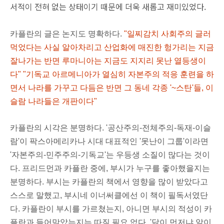
서적이 전혀 없는 상태이기 때문에 더욱 새롭고 재미있었다.
카플란의 글은 논지도 명확하다.
"
일찌감치 사회주의 글러
먹었다는 사실 알아차리고 산업화에 매진한 헝가리는 지금
잘나가는 반면 루마니아는 지금도 지지리 못난 열등생이
다" "기독교 아르메니아가 열심히 자본주의 적응 훈련을 하
면서 나라를 가꾸고 다듬은 반면 그 동네 각종 '~스탄'들, 이
슬람 나라들은 개판이다"
카플란의 시각은 분명하다. '공산주의-전체주의-독재-이슬
람'이 팍스아메리카나 시대 대표적인 '못난이 그룹'이라면
'자본주의-민주주의-기독교'는 우등생 소질이 많다는 것이
다.
프리드먼과 카플란 중에, 부시가 누구를 좋아했을지는
분명하다.
부시는 카플란의 책에서 영향을 많이 받았다고
스스로 말했고, 부시네 이너써클에선 이 책이 필독서였단
다. 카플란이 부시를 가르쳤는지, 아니면 부시의 적성이 카
플란과 들어맞았는지는 따질 필요 없다. '닭이 먼저냐 알이