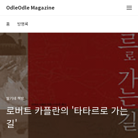
OdleOdle Magazine
홈
방명록
딸기네 책방
로버트 카플란의 '타타르로 가는
길'