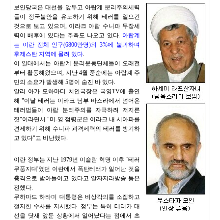
보안당국은 대선을 앞두고 아랍계 분리주의세력
들이 정국불안을 유도하기 위해 테러를 일으킨
것으로 보고 있으며, 이라크 아랍 수니파 무장세
력이 배후에 있다는 추측도 나오고 있다.
아랍계
는 이란 전체 인구(6800만명)의 3%에 불과하며
후제스탄 지역에 몰려 있다
.
이 일대에서는 아랍계 분리운동단체들이 오래전
부터 활동해왔으며, 지난 4월 중순에는 아랍계 주
민의 소요가 발생해 5명이 숨진 바 있다.
알리 아가 모하마디 치안국장은 국영TV에 출연
해 "이날 테러는 이라크 남부 바스라에서 넘어온
테러범들이 아랍 분리주의를 자극하려 저지른
짓"이라면서 "미-영 점령군은 이라크 내 시아파를
견제하기 위해 수니파 과격세력의 테러를 방기하
고 있다"고 비난했다.
이란 정부는 지난 1979년 이슬람 혁명 이후 `테러
무풍지대'였던 이란에서 폭탄테러가 일어난 것을
충격으로 받아들이고 있다고 알자지라방송 등은
전했다.
무하마드 하타미 대통령은 비상각의를 소집하고
철저한 수사를 지시했다. 정부는 특히 테러가 대
선을 닷새 앞둔 상황에서 일어났다는 점에서 초