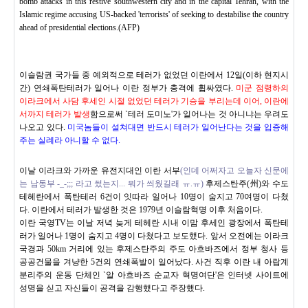
bomb attacks in this restive southwestern city and in the capital Tehran, with the
Islamic regime accusing US-backed 'terrorists' of seeking to destabilise the country
ahead of presidential elections.(AFP)
이슬람권 국가들 중 예외적으로 테러가 없었던 이란에서 12일(이하 현지시
간) 연쇄폭탄테러가 일어나 이란 정부가 충격에 휩싸였다.
미군 점령하의
이라크에서 사담 후세인 시절 없었던 테러가 기승을 부리는데 이어, 이란에
서까지 테러가 발생
함으로써 `테러 도미노'가 일어나는 것 아니냐는 우려도
나오고 있다.
미국놈들이 설쳐대면 반드시 테러가 일어난다는 것을 입증해
주는 실례라 아니할 수 없다.
이날 이라크와 가까운 유전지대인 이란 서부
(인데 어쩌자고 오늘자 신문에
는 남동부 -_-;;; 라고 썼는지... 뭐가 씌웠길래 ㅠ.ㅠ)
후제스탄주(州)와 수도
테헤란에서 폭탄테러 6건이 잇따라 일어나 10명이 숨지고 70여명이 다쳤
다. 이란에서 테러가 발생한 것은 1979년 이슬람혁명 이후 처음이다.
이란 국영TV는 이날 저녁 늦게 테헤란 시내 이맘 후세인 광장에서 폭탄테
러가 일어나 1명이 숨지고 4명이 다쳤다고 보도했다. 앞서 오전에는 이라크
국경과 50km 거리에 있는 후제스탄주의 주도 아흐바즈에서 정부 청사 등
공공건물을 겨냥한 5건의 연쇄폭발이 일어났다.
사건 직후 이란 내 아랍계
분리주의 운동 단체인 `알 아흐바즈 순교자 혁명여단'은 인터넷 사이트에
성명을 싣고 자신들이 공격을 감행했다고 주장했다.