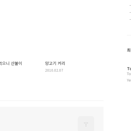
최
먹으니 산불이
양고기 커리
방
T
2010.02.07
To
문
자
Ye
수