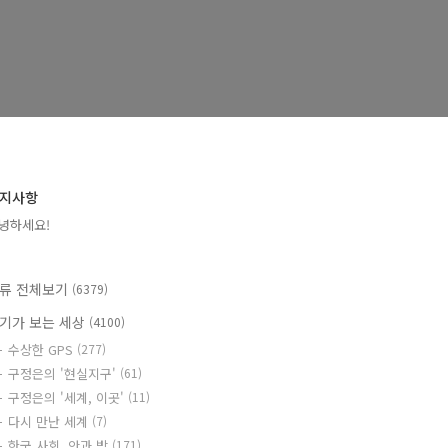
지사항
녕하세요!
류 전체보기
(6379)
기가 보는 세상
(4100)
수상한 GPS
(277)
구정은의 '현실지구'
(61)
구정은의 '세계, 이곳'
(11)
다시 만난 세계
(7)
한국 사회, 안과 밖
(171)