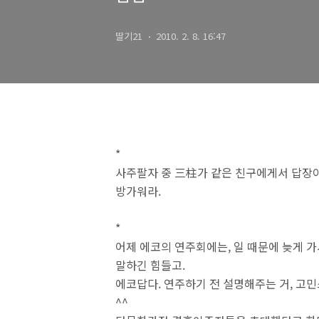
딸기21
2010. 2. 8. 16:47
*
사주팔자 중 三柱가 같은 친구에게서 답장이
방가워라.
*
어제 에코의 연주회에는, 일 때문에 늦게 가
말하긴 힘들고.
에코답다. 연주하기 전 설명해주는 거, 고민
^^