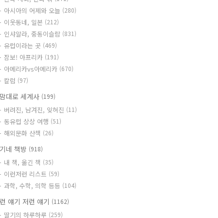
아시아의 어제와 오늘
(280)
이웃동네, 일본
(212)
인샤알라, 중동이슬람
(831)
유럽이라는 곳
(469)
잠보! 아프리카
(191)
아메리카vs아메리카
(670)
칼럼
(97)
맘대로 세계사
(199)
버려진, 남겨진, 잊혀진
(11)
동유럽 상상 여행
(51)
해외문화 산책
(26)
기네 책방
(918)
내 책, 옮긴 책
(35)
이런저런 리스트
(59)
과학, 수학, 의학 등등
(104)
런 얘기 저런 얘기
(1162)
딸기의 하루하루
(259)