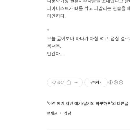
다문화가정 결혼이주자들을 초대했다고 한다
피아니스트가 뼈를 깎고 피말리는 연습을 
미안하다.
*
오늘 굶어보마 하다가 아침 먹고, 점심 걸
묵쳐묵.
인간아....
공감
구독하기
'이런 얘기 저런 얘기/딸기의 하루하루'의 다른글
현재글
잡담