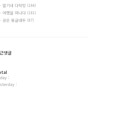
딸기네 다락방
(166)
여행을 떠나다
(181)
공은 둥글대두
(87)
근댓글
otal
day :
sterday :