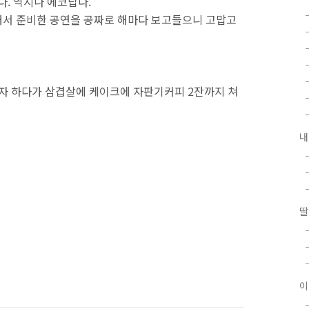
. 역시나 에코답다.
해서 준비한 공연을 공짜로 해마다 보고들으니 고맙고
르자 하다가 삼겹살에 케이크에 자판기커피 2잔까지 쳐
내
딸
이