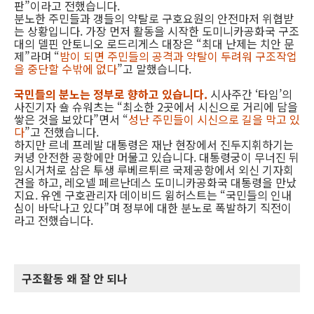
판”이라고 전했습니다.
분노한 주민들과 갱들의 약탈로 구호요원의 안전마저 위협받
는 상황입니다. 가장 먼저 활동을 시작한 도미니카공화국 구조
대의 델핀 안토니오 로드리게스 대장은 “최대 난제는 치안 문
제”라며 “
밤이 되면 주민들의 공격과 약탈이 두려워 구조작업
을 중단할 수밖에 없다
”고 말했습니다.
국민들의 분노는 정부로 향하고 있습니다.
시사주간 ‘타임’의
사진기자 숄 슈워츠는 “최소한 2곳에서 시신으로 거리에 담을
쌓은 것을 보았다”면서 “
성난 주민들이 시신으로 길을 막고 있
다
”고 전했습니다.
하지만 르네 프레발 대통령은 재난 현장에서 진두지휘하기는
커녕 안전한 공항에만 머물고 있습니다. 대통령궁이 무너진 뒤
임시거처로 삼은 투생 루베르튀르 국제공항에서 외신 기자회
견을 하고, 레오넬 페르난데스 도미니카공화국 대통령을 만났
지요. 유엔 구호관리자 데이비드 윔허스트는 “국민들의 인내
심이 바닥나고 있다”며 정부에 대한 분노로 폭발하기 직전이
라고 전했습니다.
구조활동 왜 잘 안 되나