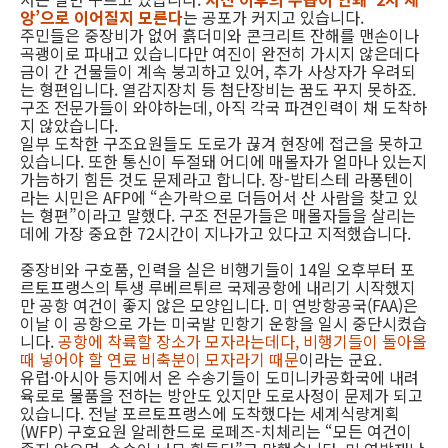
앙’으로 이어질지 모른다
는 공포가 커지고 있습니다.
주민들은 중장비가 없어 흙더미와 콘크리트 잔해를 맨손이나
곡괭이로 파내고 있습니다만 여진이 완전히 가시지 않은데다
금이 간 건물들이 계속 붕괴하고 있어, 추가 사상자가 우려되
는 형편입니다. 열감지장치 등 첨단장비는 꿈도 꾸지 못하죠.
구조 전문가들이 와야하는데, 아직 각국 파견인력이 채 도착하
지 않았습니다.
일부 도착한 구조요원들도 도로가 끊겨 현장에 접근을 못하고
있습니다. 또한 통신이 두절돼 어디에 매몰자가 얼마나 있는지
가늠하기 힘든 것도 문제라고 합니다. 장-밥티스테 라퐁텐이
라는 시민은 AFP에 “손가락으로 더듬어서 산 사람을 찾고 있
는 형편”이라고 말했다. 구조 전문가들은 매몰자들을 살리는
데에 가장 중요한 72시간이 지나가고 있다고 지적했습니다.
중장비와 구호품, 인력을 실은 비행기들이 14일 오후부터 포
르토프랭스의 투생 루베르튀르 국제공항에 내리기 시작했지
만 공항 여건이 좋지 않은 모양입니다. 미 연방항공국(FAA)은
이날 이 공항으로 가는 미국발 민항기 운항을 일시 중단시켰습
니다.
공항에 착륙할 장소가 모자라는데다, 비행기들이 돌아올
때 넣어야 할 연료 비축분이 모자라기 때문
이라는 군요.
유럽·아시아 등지에서 온 수송기들이 도미니카공화국에 내려
육로로 물품을 전하는 방안도 있지만 도로사정이 문제가 되고
있습니다. 전날 포르토프랭스에 도착했다는 세계식량계획
(WFP) 구호요원 알레한드로 로페즈-치체리는 “모든 여건이