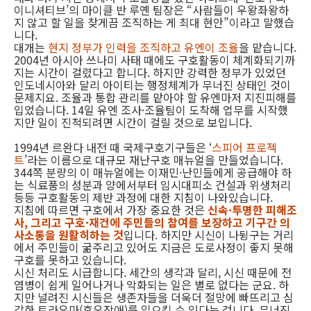
이니셔티브’의 마이클 반 루옌 팀장은 “사람들이 우왕좌왕하
지 않고 할 일을 찾게끔 조직하는 게 최대 현안”이라고 말했습
니다.
대개는
현지 정부가 인력을 조직하고 유엔이 조율
을 맡습니다.
2004년 아시아 쓰나미 사태 때에도 구호활동이 체계화되기까
지는 시간이 걸렸다고 합니다. 하지만 강력한 정부가 있었던
인도네시아와 달리 아이티는 행정체계가 무너진 상태인 것이
문제지요. 조율과 통합 관리를 맡아야 할 유엔마저 지진피해를
입었습니다. 14일 유엔 조사·조율팀이 도착해 업무를 시작했
지만 일이 진척되려면 시간이 걸릴 것으로 보입니다.
1994년 르완다 내전 때 국제구호기구들은 ‘
스피어 프로젝
트
’라는 이름으로 대규모 재난구호 매뉴얼을 만들었습니다.
344쪽 분량의 이 매뉴얼에는 이재민·난민들에게 공급해야 하
는 식료품의 성분과 양에서부터 임시대피소 건설과 위생처리
등등 구호활동의 제반 과정에 대한 지침이 나와있습니다.
지침에 따르면 구호에서 가장 중요한 것은
신속·투명한 피해조
사, 그리고 구호·재건에 주민들의 참여를 보장하고 기구간 의
사소통을 원활히하는 것
입니다. 하지만 시신이 나뒹구는 거리
에서 주민들이 굶주리고 있어도 지금은 도로사정이 좋지 못해
구호를 못하고 있습니다.
시신 처리도 시급합니다. 세간의 생각과 달리, 시신 때문에 전
염병이 쉽게 일어나거나 악화되는 일은 별로 없다는 군요. 하
지만 널려진 시신들은 생존자들을 더욱더 절망에 빠뜨리고 심
각한 트라우마(후유장애)를 일으킬 수 있다는 겁니다. 무너진