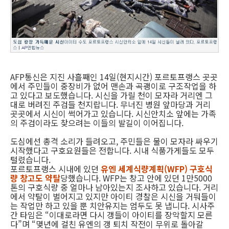
AFP통신은 지진 사흘째인 14일(현지시간) 포르토프랭스 곳곳
에서 주민들이 중장비가 없어 맨손과 곡괭이로 구조작업을 하
고 있다고 보도했습니다. 시신을 가릴 천이 모자라 거리엔 그
대로 버려진 주검들 천지랍니다. 무너진 병원 앞마당과 거리
곳곳에서 시신이 썩어가고 있습니다. 시신안치소 앞에는 가족
의 주검이라도 찾으려는 이들의 발길이 이어집니다.
도심에선 총격 소리가 들려오고, 주민들은 물이 모자라 싸우기
시작했다고 구호요원들은 전합니다. 시내 식품가게들도 모두
털렸습니다.
포르토프랭스 시내에 있던
유엔 세계식량계획(WFP) 구호식
량 창고도 약탈
당했습니다. WFP는 창고 안에 있던 1만5000
톤의 구호식량 중 얼마나 남아있는지 조사하고 있습니다. 거리
에서 약탈이 벌어지고 있지만 아이티 경찰은 시신을 거둬들이
는 작업만 하고 있을 뿐 치안유지는 엄두도 못 냅니다. 시사주
간 타임은 “이대로라면 다시 갱들이 아이티를 장악할지 모른
다”며 “몇년에 걸친 유엔의 갱 퇴치 작전이 무위로 돌아갈