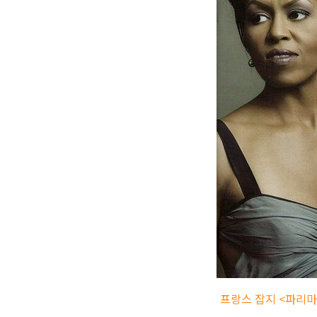
프랑스 잡지 <파리마