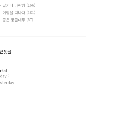
딸기네 다락방
(166)
여행을 떠나다
(181)
공은 둥글대두
(87)
근댓글
otal
day :
sterday :