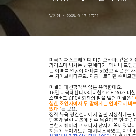
딸기21
2009. 6. 17. 17:24
미국의 퍼스트레이디 미셸 오바마. 같은 여성의
카리스마 넘치는 남편에다가, 역시나 모델급으
는 아빠를 얼굴이 아빠를 닮았고 작은 딸 사
는 되어보이더군요. 지금대로라면 수퍼모델
미셸의 패션감각은 암튼 유명한데요.
16일 미국패션디자이너협회(CFDA)가 미셸
스텐버그 CFDA 회장의 말을 빌면 미셸은
“
실한 조언자이자 두 딸에게는 엄마로서 바쁘
있다”
는 군요.
정작 뉴욕 링컨센터에서 열린 시상식에는 미
단추가 달린 셔츠에 진주 목걸이를 한 차림
블한 차림이라고 또다시 찬사가 쏟아졌답니
지들이 눈여겨보던 패셔니스타였고, 지난 4월