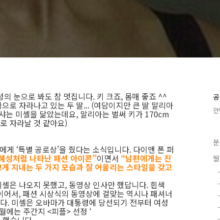
 눈으로 봐도 참 멋집니다. 키 크죠, 몸매 좋죠 ^^
공
로 자라나고 있는 두 딸... (여담이지만 큰 딸 말리아
안
샤는 미셸을 닮았는데요, 말리아는 벌써 키가 170cm
로 자라날 것 같아요)
분
에게 ‘특별 공로상’을 줬다는 소식입니다. 다이앤 폰 퍼
혜성처럼 나타난 패션 아이콘”
이면서
“남편에게는 진
딸
게 지내는 두 가지 모습과 잘 어울리는 스타일을 갖고
셸은 나오지 못했고, 동영상 인사만 했답니다. 흰색
이어서, 패션 시상식의 동영상에 걸맞는 역시나 패셔너
다. 미셸은 오바마가 대통령에 당선되기 전부터 여성
에는 주간지 <피플> 선정 ‘