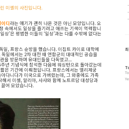
실린 미셸의 사진입니다.
레이디
라는 얘기가 괜히 나온 것은 아닌 모양입니다. 오
일정 속에서도 일상을 즐기려고 애쓰는 기색이 역력합니
‘일상’은 평범한 이들의 ‘일상’과는 다를 수밖에 없다는
독일, 프랑스 순방을 했습니다. 이집트 카이로 대학에
최
, 독일에서는 2차 대전 때 연합군의 대대적인 공습을
관을 방문하며 유대인들을 다독였고...
5주년 기념식에 참석한 다음에 워싱턴으로 돌아갔는데
방
T
는 짧은 기간에 이뤄졌답니다. 프랑스에서는 엘리제궁
To
문
돌아다니다가 미국으로 가버렸는데, 그 와중에도 가족
자
Ye
착해서 미셸, 말리아, 사샤와 함께 노트르담 대성당과
수
 끌어 모았습니다.