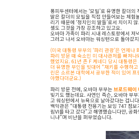
퐁피두센터에서는 ‘모빌’로 유명한 칼더의 
딸은 칼더의 모빌을 직접 만들어보는 체험놀
리기 때문에 ‘정치인의 딸들’로서 치이지 않
셸도 그것을 가장 강조하고 있고요.
오바마 가족이 파리 시내 레스토랑에서 저녁
그러고 나서 오바마는 워싱턴으로 돌아갔지만
(미국 대통령 부부의 ‘파리 관광’은 언제나
파리 방문 때 숙소인 미 대사관저를 빠져나
했었지요. 61년 존 F 케네디 당시 대통령
더 유명한 부인을 빗대어 “재키를 수행하고
린은 소르본 대학에서 공부한 적이 있어 프
아했다더군요.)
파리 방문 전에, 오바마 부부는
브로드웨이
빚기도 했는데요. 사연인 즉슨, 오바마 부
고 워싱턴에서 뉴욕으로 날아갔다는 겁니다
백악관은 “대통령 전용기는 보잉 747 점
림VI를 타고 갔다”고 해명했습니다만, 공
니냐”며 비난을 퍼부었습니다.