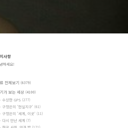
지사항
녕하세요!
류 전체보기
(6379)
기가 보는 세상
(4100)
수상한 GPS
(277)
구정은의 '현실지구'
(61)
구정은의 '세계, 이곳'
(11)
다시 만난 세계
(7)
한국 사회, 안과 밖
(171)