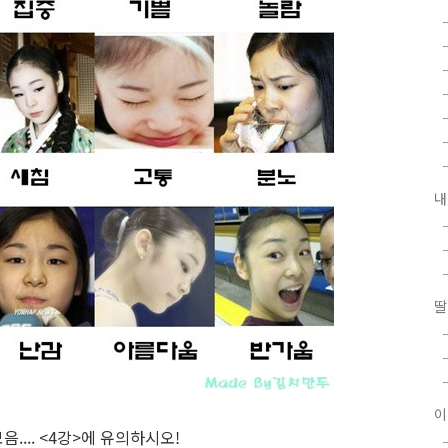
내
딸
이
... <4강>에 유의하시오!