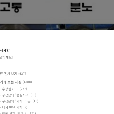
지사항
녕하세요!
류 전체보기
(6379)
기가 보는 세상
(4100)
수상한 GPS
(277)
구정은의 '현실지구'
(61)
구정은의 '세계, 이곳'
(11)
다시 만난 세계
(7)
한국 사회, 안과 밖
(171)