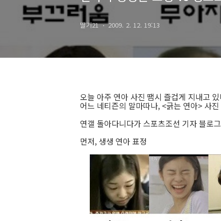
딸기21
2009. 2. 12. 19:13
오늘 아주 연아 사진 땜시 즐겁게 지내고 있
어느 네티즌의 말마따나, <긁는 연아> 사진 은
연갤 돌아다니다가 스포츠조선 기자 블로그에서
먼저, 생생 연아 표정