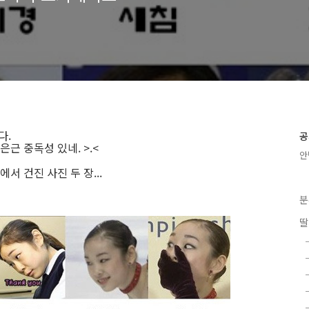
다.
공
근 중독성 있네. >.<
안
 건진 사진 두 장...
분
딸