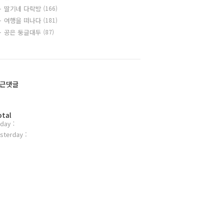
딸기네 다락방
(166)
여행을 떠나다
(181)
공은 둥글대두
(87)
근댓글
otal
day :
sterday :