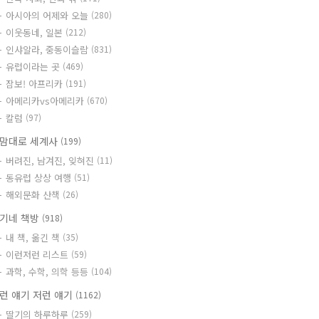
아시아의 어제와 오늘
(280)
이웃동네, 일본
(212)
인샤알라, 중동이슬람
(831)
유럽이라는 곳
(469)
잠보! 아프리카
(191)
아메리카vs아메리카
(670)
칼럼
(97)
맘대로 세계사
(199)
버려진, 남겨진, 잊혀진
(11)
동유럽 상상 여행
(51)
해외문화 산책
(26)
기네 책방
(918)
내 책, 옮긴 책
(35)
이런저런 리스트
(59)
과학, 수학, 의학 등등
(104)
런 얘기 저런 얘기
(1162)
딸기의 하루하루
(259)