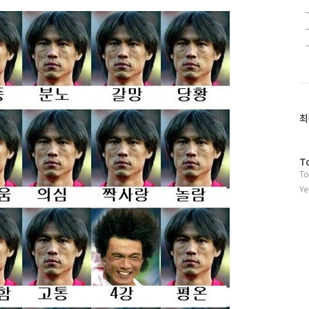
최
방
T
To
문
자
Ye
수