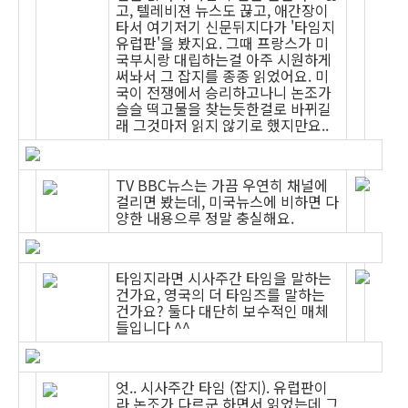
고, 텔레비젼 뉴스도 끊고, 애간장이
타서 여기저기 신문뒤지다가 '타임지
유럽판'을 봤지요. 그때 프랑스가 미
국부시랑 대립하는걸 아주 시원하게
써놔서 그 잡지를 종종 읽었어요. 미
국이 전쟁에서 승리하고나니 논조가
슬슬 떡고물을 찾는듯한걸로 바뀌길
래 그것마저 읽지 않기로 했지만요..
TV BBC뉴스는 가끔 우연히 채널에
걸리면 봤는데, 미국뉴스에 비하면 다
양한 내용으루 정말 충실해요.
타임지라면 시사주간 타임을 말하는
건가요, 영국의 더 타임즈를 말하는
건가요? 둘다 대단히 보수적인 매체
들입니다 ^^
엇.. 시사주간 타임 (잡지). 유럽판이
라 논조가 다르군 하면서 읽었는데 그