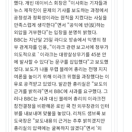
했다. 개빈 데이비스 회장은 "이사회는 기자들과
뉴스 제작진이 문제의 기사를 보도하는 과정에서
공정성과 정확성이라는 원칙을 지켰다는 사실을
만족스럽게 생각한다"면서 "공익에 반(反)하는
외압을 거부한다"는 입장을 분명히 밝혔다.
BBC는 지난달 25일 라디오 방송에서 익명의 정
부 관계자를 인용, "이라크 관련 보고서에 정부가
의도적으로 `이라크는 대량살상무기를 45분 안
에 발사할 수 있다'는 문구를 삽입했다"고 보도했
었다. 보도가 나올 무렵 블레어 총리는 전쟁 지지
여론을 높이기 위해 이라크 위협을 과장했다는 이
유로 공격받고 있었다. 발끈한 총리실은 "보도의
근거를 밝히라"면서 BBC에 사과를 요구했다. 그
러나 BBC는 사과 대신 블레어 총리의 이라크전
참전결정을 비판해온 로빈 쿡 전 외무장관의 인터
뷰를 내보내며 맞불을 놓았다. 리처드 샘브룩 보
도국장은 "보도내용의 근거는 추후 밝히겠지만
총리실의 압력에는 굴복하지 않겠다"면서 '외