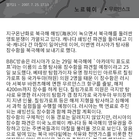
딸기21
2007. 7. 25. 17:10
지구온난화로 북극해 해빙(海氷)이 녹으면서 북극해를 둘러싼
영토분쟁이 가열되고 있다. 캐나다 쇄빙선 파견을 둘러싸고 미
국-캐나다 간 마찰이 일어난데 이어, 이번엔 러시아가 탐사용
잠수함을 북극해에 보내기로 했다.
BBC방송은 러시아가 오는 29일 북극해에 `아카데믹 표도로
프'라는 이름의 소형 탐사용 잠수함을 파견할 예정이라고 25
일 보도했다. 베테랑 탐험가이자 유명 정치인인 아르투르 칠링
가로프 등 국가두마(하원) 의원 2명을 태운 이 잠수함은 러시
아 서북부 바렌츠해에 면한 무르만스크 항구를 출발, 해저
4200m까지 잠수를 하게 된다. 칠링가로프 의원은 극지방 탐
사로 유명한 러시아의 탐험가 겸 정치가로 국가두마 부의장까
지 지낸 인물. 칠링가로프 등은 해저 지형을 탐사하고 심해에
서 과학 실험들을 수행할 예정이다. 러시아는 핵 연료로 추진
되는 쇄빙선도 잠수함과 함께 파견할 계획이다.
잠수함의 구체적인 이동 경로는 알려지지 않았지만, 러시아의
잠수함 파견은 미국 노르웨이 캐나다 등 북극해의 영유권을 주
장하고 있는 주변국들과의 마찰을 불러올 것으로 보인다. 얼음
으로 덮여 있는 북극 바다밑에는 석유와 천연가스를 비롯한 천