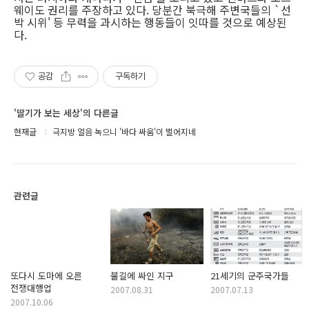
웨이도 권리를 주장하고 있다. 당분간 북극해 주변국들의 `선
박 시위' 등 무력을 과시하는 행동들이 잇따를 것으로 예상된
다.
공감
구독하기
'딸기가 보는 세상'의 다른글
현재글
극지방 얼음 녹으니 '바다 싸움'이 벌어지네
관련글
또다시 도마에 오른
불길에 싸인 지구
21세기의 군주국가들
전쟁대행업
2007.08.31
2007.07.13
2007.10.06