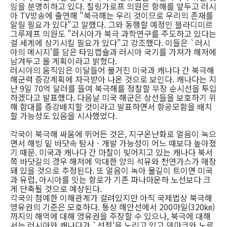
임을 분명히하고 있다. 칠링가로프 의원은 항해를 앞두고 러시
아 TV방송에 출연해 "북극해는 우리 것이므로 우리의 존재를
알릴 필요가 있다"고 말했다. 그와 동행할 예정인 블라디미르
그루제프 의원도 "러시아가 북극 과학연구를 주도하고 있다는
걸 세계에 상기시킬 필요가 있다"고 강조했다. 이들은 `러시
아의 메시지'를 담은 타임캡슐과 러시아 국기를 가져가 해저에
남겨두고 올 계획이라고 밝혔다.
러시아의 움직임은 이달들어 불거진 미국과 캐나다 간 북극해
해군력 증강계획에 자극받아 나온 것으로 보인다. 캐나다는 지
난 9일 70억 달러를 들여 북극해를 정찰할 무장 순시선을 투입
하겠다고 발표했다. 다음날 미국 해군은 상선들을 보호하기 위
해 함대를 증강배치할 것이라고 발표하면서 항공모함을 배치
할 가능성도 있음을 시사했었다.
각국이 북극해 싸움에 뛰어든 것은, 지구온난화로 얼음이 녹으
면서 해빙 밑 바닷속 탐사ㆍ개발 가능성이 어느 때보다 높아졌
기 때문. 미국과 캐나다 간 마찰이 빚어지고 있는 캐나다 북서
쪽 바닷길의 경우 해저에 막대한 양의 석유와 천연가스가 매장
돼 있을 것으로 추정된다. 또 얼음이 녹아 물길이 트이면 미국
과 유럽, 아시아를 잇는 항로가 기존 파나마운하 노선보다 크
게 단축될 것으로 예상된다.
각국의 첨예한 이해관계가 걸려있지만 아직 국제법상 북극해
영유권의 기준은 모호하다. 통상 해안선에서 200마일(320㎞)
까지의 해역에 대해 영유권을 주장할 수 있으나, 북극에 대해
서는 러시아와 캐나다가 `선점'을 노리고 있고 덴마크와 노르