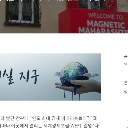
공
안
분
딸
와 빨간 간판에 “인도 최대 경제 마하라슈트라” “웰
해마다 이곳에서 열리는 세계경제포럼(WEF), 일명 ‘다