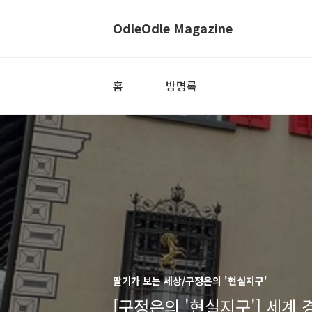
OdleOdle Magazine
홈
방명록
딸기가 보는 세상/구정은의 '현실지구'
[구정은의 '현실지구'] 세계