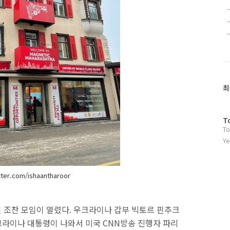
최
방
T
To
문
자
Ye
수
tter.com/ishaantharoor
 조찬 모임이 열렸다. 우크라이나 갑부 빅토르 핀추크
라이나 대통령이 나와서 미국 CNN방송 진행자 파리