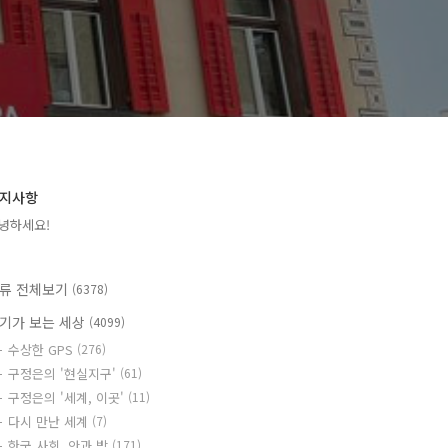
지사항
녕하세요!
류 전체보기
(6378)
기가 보는 세상
(4099)
수상한 GPS
(276)
구정은의 '현실지구'
(61)
구정은의 '세계, 이곳'
(11)
다시 만난 세계
(7)
한국 사회, 안과 밖
(171)