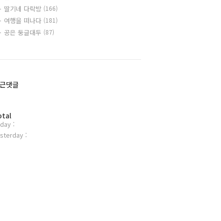
딸기네 다락방
(166)
여행을 떠나다
(181)
공은 둥글대두
(87)
근댓글
otal
day :
sterday :