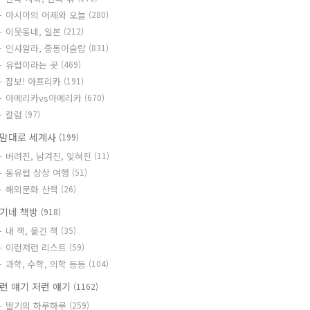
아시아의 어제와 오늘
(280)
이웃동네, 일본
(212)
인샤알라, 중동이슬람
(831)
유럽이라는 곳
(469)
잠보! 아프리카
(191)
아메리카vs아메리카
(670)
칼럼
(97)
맘대로 세계사
(199)
버려진, 남겨진, 잊혀진
(11)
동유럽 상상 여행
(51)
해외문화 산책
(26)
기네 책방
(918)
내 책, 옮긴 책
(35)
이런저런 리스트
(59)
과학, 수학, 의학 등등
(104)
런 얘기 저런 얘기
(1162)
딸기의 하루하루
(259)