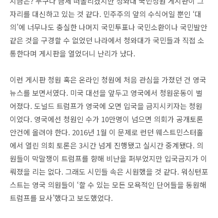
지금은? 누구나 금세 떠올리겠지만 청와대 국민청원 게시판이 그
자리를 대신하고 있는 것 같다. 민주주의 앞의 수식어일 뿐인 ‘대
의’에 너무나도 충실한 나머지 국민투표나 국민소환이나 국민발안
같은 것을 구경할 수 없었던 나라에서 청와대가 국민들과 직접 소
통한다며 게시판을 열었더니 난리가 났다.
이런 게시판 청원 혹은 온라인 청원에 처음 관심을 가졌던 건 영국
뉴스를 보면서였다. 미국 대선을 앞두고 영국에서 청원운동이 벌
어졌다. 도널드 트럼프가 영국에 오면 입국을 금지시키자는 청원
이었다. 영국에선 청원인 수가 10만명이 넘으면 의회가 공개토론
안건에 올려야 한다. 2016년 1월 이 문제로 런던 웨스트민스터홀
에서 열린 의회 토론은 3시간 넘게 진행됐고 실시간 중계됐다. 의
원들이 막말쟁이 트럼프를 향해 비난을 퍼부었지만 입국금지가 이
뤄졌을 리는 없다. 그래도 시민들 속은 시원했을 것 같다. 워싱턴포
스트는 영국 의원들이 ‘할 수 있는 모든 모욕적인 단어들을 동원해
트럼프를 묘사’했다고 보도했었다.