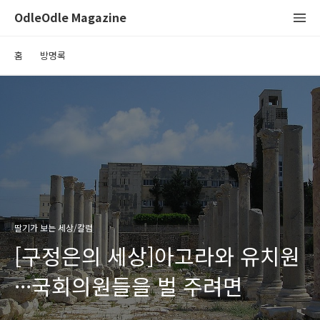
OdleOdle Magazine
홈
방명록
딸기가 보는 세상/칼럼
[구정은의 세상]아고라와 유치원
···국회의원들을 벌 주려면