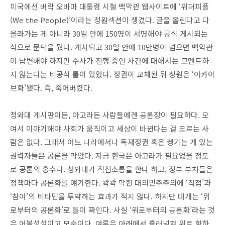
미국에선 버락 오바마 대통령 시절 백악관 웹사이트에 ‘위더피플
(We the People)’이라는 청원섹션이 생겼다. 글을 올린다고 다
올라가는 게 아니라 30일 안에 150명이 서명해야 공식 게시되는
식으로 문턱을 뒀다. 게시되고 30일 안에 10만명이 넘으면 백악관
이 답변해야 하지만 수사가 진행 중인 사건에 대해서는 코멘트하
지 않는다는 비공식 룰이 있었다. 정권이 교체된 뒤 청원은 ‘아카이
브화’됐다. 즉, 죽어버렸다.
청와대 게시판이든, 아고라든 사람들에겐 공론장이 필요하다. 모
여서 이야기해야 사회가 움직이고 세상이 바뀐다는 걸 모르는 사
람은 없다. 그래서 어느 나라에서나 독재정권 혹은 켕기는 게 있는
권력자들은 공론을 막았다. 지금 한국은 아고라가 필요없을 정도
로 공론의 홍수다. 청와대가 직접소통을 한다 하고, 정부 부처들은
정책마다 공론화를 얘기한다. 콱콱 막힌 대의민주주의에 ‘직접’과
‘참여’의 비타민을 투약하는 효과가 적지 않다. 하지만 대개는 ‘위
로부터의 공론화’로 틀이 짜인다. 사실 ‘위로부터의 공론화’라는 것
은 어불성설이고 모순이다. 여론은 아래에서 흘러넘쳐 위로 향하