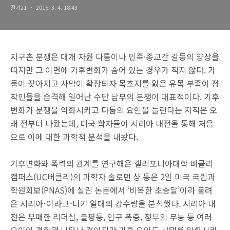
딸기21
2015. 3. 4. 18:43
지구촌 분쟁은 대개 자원 다툼이나 민족·종교간 갈등의 양상을
띠지만 그 이면에 기후변화가 숨어 있는 경우가 적지 않다. 가
뭄이 잦아지고 사막이 확장되자 목초지를 잃은 유목 부족이 정
착민들을 습격해 일어난 수단 남부의 분쟁이 대표적이다. 기후
변화가 분쟁을 악화시키고 다툼의 요인을 늘린다는 지적은 오
래 전부터 나왔는데, 미국 학자들이 시리아 내전을 통해 처음
으로 이에 대한 과학적 분석을 내놨다.
기후변화와 폭력의 관계를 연구해온 캘리포니아대학 버클리
캠퍼스(UC버클리)의 과학자 솔로먼 샹 등은 2일 미국 국립과
학원회보(PNAS)에 실린 논문에서 ‘비옥한 초승달’이라 불려
온 시리아-이라크-터키 일대의 강수량을 분석했다. 시리아 내
전은 부패한 리더십, 불평등, 인구 폭증, 정부의 무능 등 여러