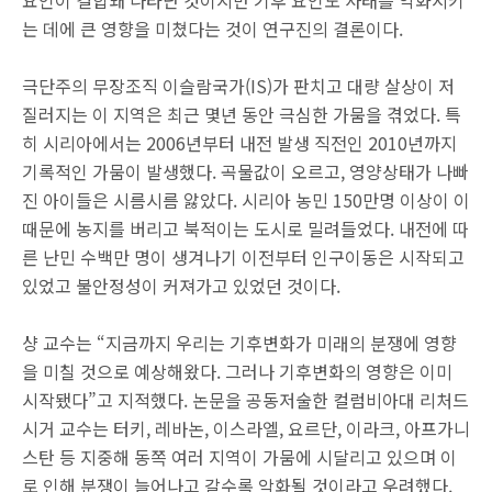
요인이 결합돼 나타난 것이지만 기후 요인도 사태를 악화시키
는 데에 큰 영향을 미쳤다는 것이 연구진의 결론이다.
극단주의 무장조직 이슬람국가(IS)가 판치고 대량 살상이 저
질러지는 이 지역은 최근 몇년 동안 극심한 가뭄을 겪었다. 특
히 시리아에서는 2006년부터 내전 발생 직전인 2010년까지
기록적인 가뭄이 발생했다. 곡물값이 오르고, 영양상태가 나빠
진 아이들은 시름시름 앓았다. 시리아 농민 150만명 이상이 이
때문에 농지를 버리고 북적이는 도시로 밀려들었다. 내전에 따
른 난민 수백만 명이 생겨나기 이전부터 인구이동은 시작되고
있었고 불안정성이 커져가고 있었던 것이다.
샹 교수는 “지금까지 우리는 기후변화가 미래의 분쟁에 영향
을 미칠 것으로 예상해왔다. 그러나 기후변화의 영향은 이미
시작됐다”고 지적했다. 논문을 공동저술한 컬럼비아대 리처드
시거 교수는 터키, 레바논, 이스라엘, 요르단, 이라크, 아프가니
스탄 등 지중해 동쪽 여러 지역이 가뭄에 시달리고 있으며 이
로 인해 분쟁이 늘어나고 갈수록 악화될 것이라고 우려했다.