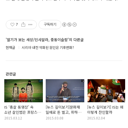
7
구독하기
'딸기가 보는 세상/인샤알라, 중동이슬람'의 다른글
현재글
시리아 내전 악화된 원인은 기후변화?
관련글
IS ‘총살 동영상’ 속
[뉴스 깊이보기]문화재
[뉴스 깊이보기] IS는 왜
소년 살인범은 프랑스인
밀매로 돈 벌고, 휘하
이렇게 잔인할까
조직 늘어가는 IS
2015.03.12
2015.03.08
2015.02.04