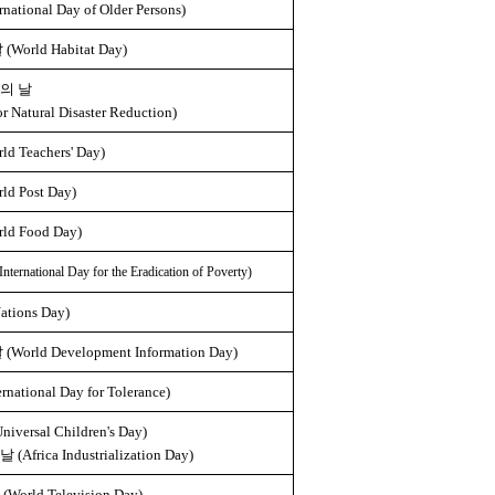
ional Day of Older Persons)
rld Habitat Day)
의 날
or Natural Disaster Reduction)
Teachers' Day)
 Post Day)
 Food Day)
tional Day for the Eradication of Poverty)
tions Day)
ld Development Information Day)
tional Day for Tolerance)
rsal Children's Day)
ica Industrialization Day)
ld Television Day)