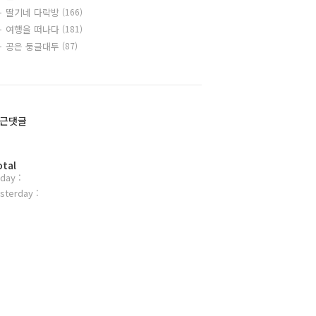
딸기네 다락방
(166)
여행을 떠나다
(181)
공은 둥글대두
(87)
근댓글
otal
day :
sterday :