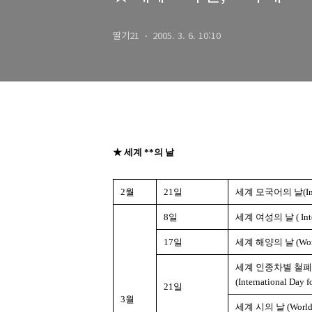
딸기21
2005. 3. 6. 10:10
★ 세계 **의 날
2월
21일
세계 모국어의 날(Intern
8일
세계 여성의 날 ( Inter
17일
세계 해양의 날 (World
세계 인종차별 철폐
(International Day f
21일
3월
세계 시의 날 (World P