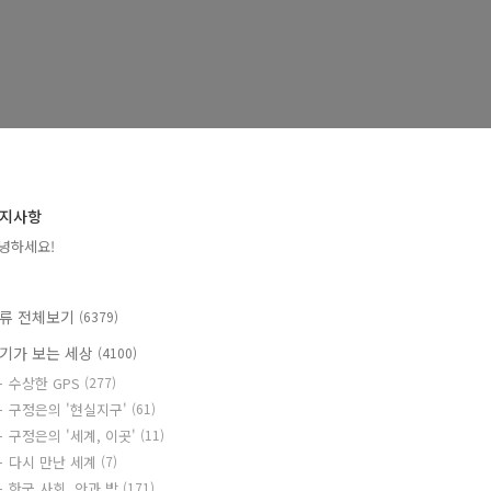
지사항
녕하세요!
류 전체보기
(6379)
기가 보는 세상
(4100)
수상한 GPS
(277)
구정은의 '현실지구'
(61)
구정은의 '세계, 이곳'
(11)
다시 만난 세계
(7)
한국 사회, 안과 밖
(171)