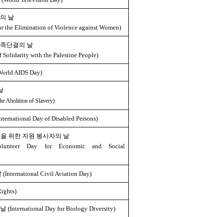
의 날
or the Elimination of Violence against Women)
민족단결의 날
 Solidarity with the Palestine People)
ld AIDS Day)
날
he Abolition of Slavery)
ational Day of Disabled Persons)
을 위한 자원 봉사자의 날
Volunteer Day for Economic and Social
rnational Civil Aviation Day)
ghts)
rnational Day for Biology Diversity)