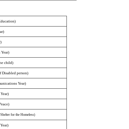
ducation)
ar)
)
Year)
e child)
Disabled person)
ations Year)
Year)
eace)
lter for the Homeless)
Year)