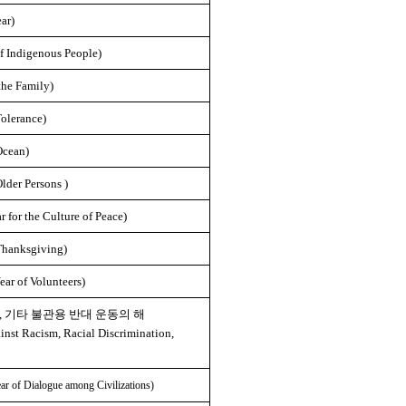
ar)
Indigenous People)
he Family)
olerance)
cean)
der Persons )
r the Culture of Peace)
hanksgiving)
 of Volunteers)
 기타 불관용 반대 운동의 해
inst Racism, Racial Discrimination,
 Dialogue among Civilizations)