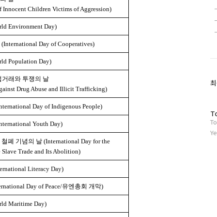
f Innocent Children Victims of Aggression)
 Environment Day)
rnational Day of Cooperatives)
 Population Day)
법거래와 투쟁의 날
최
gainst Drug Abuse and Illicit Trafficking)
ational Day of Indigenous People)
방
T
To
문
national Youth Day)
자
Ye
수
 철폐 기념의 날
(International Day for the
Slave Trade and Its Abolition)
tional Literacy Day)
national Day of Peace/유엔총회 개막)
 Maritime Day)