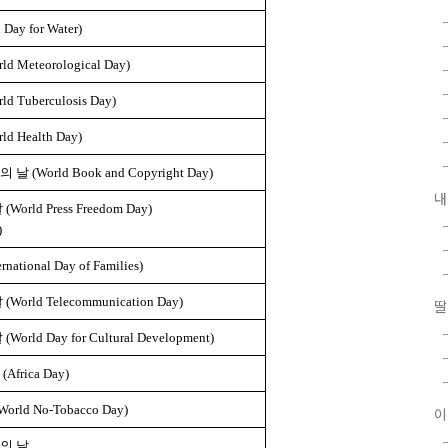
ay for Water)
Meteorological Day)
Tuberculosis Day)
 Health Day)
World Book and Copyright Day)
내
rld Press Freedom Day)
)
tional Day of Families)
rld Telecommunication Day)
딸
ld Day for Cultural Development)
rica Day)
ld No-Tobacco Day)
이
의 날