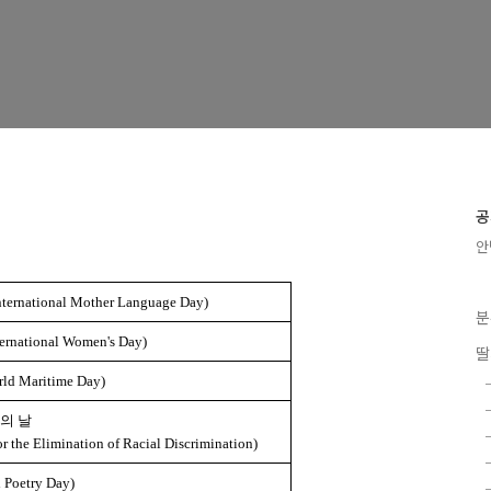
공
안
ational Mother Language Day)
분
national Women's Day)
딸
 Maritime Day)
의 날
or the Elimination of Racial Discrimination)
oetry Day)