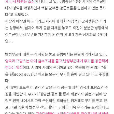
가 다시 바뀌는 조짐
이 나타나고 있다. 방송은 “몇주 사이에 정부군이
다시 영역을 확장하면서 핵심 군수품 공급로들을 탈환하고 있는 듯하
다”고 보도했다.
서방과 아랍권 어느 나라도 시리아에 대한 직접적인 군사행동을 꺼리
는 상황에서, 심지어 무기 공급 자체를 놓고도 의견이 분분한 상황에서
정부군이 다시 우위를 차지하게 되면 이 사태가 계속 장기화될 수밖에
없다.
반정부군에 대한 무기 지원을 놓고 유럽에서는 분열이 심해지고 있다.
영국과 프랑스는 아예 금수조치를 풀고 반정부군에게 무기를 공급해야
한다는 입장
이다. 시리아 사태에 관여하고 있는 영국의 한 관리는 “좋
은 편(good guys)만 빼고는 모두가 무기를 손에 넣고 있다”고 주장했
다.
가디언이 보도한 이 관리의 말은 무기 공급에 대한 영국과 프랑스의 주
장을 대변한다. 무기가 ‘정당한 경로’를 통해 제공되지 않는 까닭에 반
정부 진영 내에서도 가장 극단적인 조직들만 암거래로 무기를 얻고 있
고, 이런 상황이 반정부 진영 내의 극단화를 더욱 부추기는 효과를 내고
있다는 것이다. 반면
구호단체들이나 인권단체들은 금수조치를 해제하