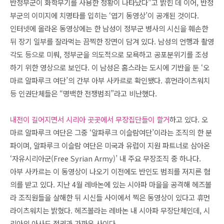
반정부군이 화학무기를 사용한 정황이 나타났다”고 밝힌 데 이어, 반정
부군의 이미지에 치명타를 입히는 ‘엽기 동영상’이 공개된 것이다.
인터넷에 올라온 동영상에는 한 남성이 정부군 병사의 시신을 훼손한
뒤 장기 일부를 잘라먹는 끔찍한 장면이 담겨 있다. 남성의 언행과 촬영
각도 등으로 미뤄, 정부군을 의도적으로 모욕하고 공포분위기를 조성
하기 위한 영상으로 보인다. 이 남성은 홈스라는 도시에 기반을 둔 ‘오
마르 알파루크 여단’의 간부 아부 사카르로 확인됐다. 휴먼라이츠워치
등 인권단체들은 “명백한 전쟁범죄”라고 비난했다.
내전이 길어지면서 시리아 곳곳에서 무장집단들이 할거
하고 있다. 오
마르 알파루크 여단은 그중 ‘알파루크 이슬람여단’이라는 조직의 한 분
파이며, 알파루크 이슬람 여단은 미국과 유럽이 지원 파트너로 삼아온
‘자유시리아군(Free Syrian Army)’ 내 주요 무장조직 중 하나다.
아부 사카르는 이 동영상이 나오기 이전에도 반인도 범죄를 저지른 혐
의를 받고 있다. 지난 4월 레바논에 있는 시아파 마을을 공격해 헤즈볼
라 조직원들을 살해한 뒤 시신들 사이에서 찍은 동영상이 있다고 휴먼
라이츠워치는 밝혔다. 헤즈볼라는 레바논 내 시아파 무장단체인데, 시
리아의 아사드 정권과 가까운 사이다.