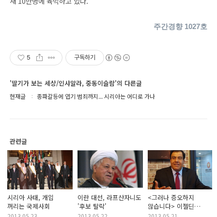
새 10만명에 육박하고 있다.
주간경향 1027호
5
구독하기
'딸기가 보는 세상/인샤알라, 중동이슬람'의 다른글
현재글
종파갈등에 엽기 범죄까지... 시리아는 어디로 가나
관련글
시리아 사태, 개입
이란 대선, 라프산자니도
<그러나 증오하지
꺼리는 국제사회
'후보 탈락'
않습니다> 이젤딘
아부엘아이시와 만나다
2013.05.23
2013.05.22
2013.05.21