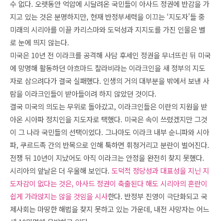
수 없다. 오랫동안 억압에 시달려온 국민들이 아사드 정권에 반감을 가
지고 있는 것은 분명하지만, 현재 반정부세력을 이끄는 ‘지도자’들 중
미래의 시리아를 이끌 카리스마와 도덕성과 지지도를 가진 인물은 별
로 눈에 띄지 않는다.
미국은 10년 전 이라크를 공격해 사담 후세인 정권을 무너뜨린 뒤 미국
에 망명해 활동하던 아흐마드 찰라비라는 이라크인을 새 정부의 지도
자로 삼으려다가 결국 실패했다. 인생의 거의 대부분을 밖에서 보낸 사
람을 이라크인들이 받아들이려 하지 않았던 것이다.
결국 미국의 의도는 무위로 돌아갔고, 이라크인들은 이란의 지원을 받
아온 시아파 정치인을 지도자로 택했다. 미국은 속이 쓰렸겠지만 그것
이 그 나라 국민들의 선택이었다. 그나마도 이라크 내부 순니파와 시아
파, 쿠르드족 간의 반목으로 인해 툭하면 휘청거리고 분란이 벌어진다.
전쟁 뒤 10년이 지났어도 아직 이라크는 안정을 완전히 찾지 못했다.
시리아의 앞날은 더 우울해 보인다.
도덕적 정당성과 대표성을 지닌 지
도자감이 없다는 것은, 아사드 정권이 축출된다 해도 시리아의 혼란이
쉽게 가라앉지는 않을 것
임을 시사
한다. 반정부 진영이 극단화되고 국
제사회는 마땅한 해법을 찾지 못하고 있는 가운데, 내전 사망자는 어느