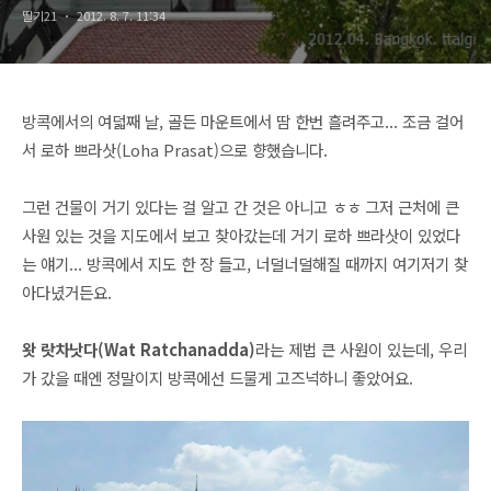
딸기21
2012. 8. 7. 11:34
방콕에서의 여덟째 날, 골든 마운트에서 땀 한번 흘려주고... 조금 걸어
서 로하 쁘라삿(Loha Prasat)으로 향했습니다.
그런 건물이 거기 있다는 걸 알고 간 것은 아니고 ㅎㅎ 그저 근처에 큰
사원 있는 것을 지도에서 보고 찾아갔는데 거기 로하 쁘라삿이 있었다
는 얘기... 방콕에서 지도 한 장 들고, 너덜너덜해질 때까지 여기저기 찾
아다녔거든요.
왓 랏차낫다(Wat Ratchanadda)
라는 제법 큰 사원이 있는데, 우리
가 갔을 때엔 정말이지 방콕에선 드물게 고즈넉하니 좋았어요.