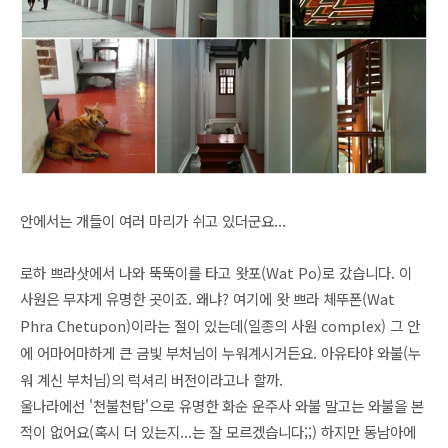
안에서는 개들이 여러 마리가 쉬고 있더군요...
로하
쁘라삿에서 나와 뚝뚝이를 타고 왓포(Wat Po)로 갔습니다. 이
사원은 무쟈게 유명한 곳이죠. 왜냐? 여기에 왓 쁘라 체뚜폰(
Wat
Phra Chetupon)이라는 절이 있는데(일종의 사원 complex) 그 안
에
어마어마하게 큰 금빛 부처님이 누워계시거든요. 아유타야 와불(누
워 계신 부처님)의 럭셔리 버전이라고나 할까.
울나라에선 '천불천탑'으로 유명한 화순 운주사 와불 말고는 와불을 본
적이 없어요(혹시 더 있는지...는 잘 모르겠습니다;;) 하지만 동남아에