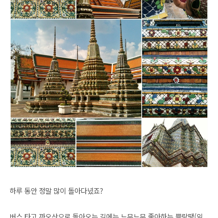
하루 동안 정말 많이 돌아다녔죠?
버스 타고 까오산으로 돌아오는 길에는 느무느무 좋아하는 쁠랑땡(익