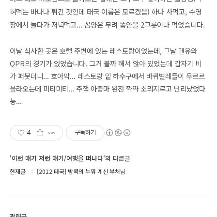
혀먹는 바나나 튀긴 것인데 태국 이름은 모르겠음) 하나 사먹고, 수영
장에서 놀다가 저녁먹고... 꼼양은 무려 똠얌을 2그릇이나 먹었습니다.
이날 식사한 곳은 호텔 주변에 있는 레스토랑이었는데, 그날 맨유와
QPR의 경기가 있었습니다. 그거 볼까 해서 앉아 있었는데 갑자기 비
가 퍼붓더니... 흐아악... 레스토랑 밑 하수구에서 바퀴벌레들이 우르르
올라오는데 미티미티... 주책 아줌마 완전 꺅꺅 소리지르고 난리났었다
능...
4
구독하기
'이런 얘기 저런 얘기/여행을 떠나다'의 다른글
현재글
[2012 태국] 방콕의 누워 계신 부처님
관련글