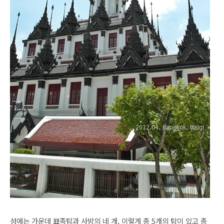
성에는 가운데 뾰족탑과 사방의 네 개, 이렇게 총 5개의 탑이 있고 총