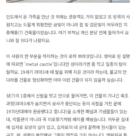
인도에서 온 가족을 만난 것 외에는 관광객도 거의 없었고 또 방콕의 사
원치고는 드물게 휘황찬란 금빛이 아니라 흰 빛 검은빛이 어우러진 지
중해풍(?) 건축물이었습니다. 여기 부처님 계신 본당 안에 들어가서 요
니와 잘 쉬다가 나왔지요.
이 사원의 한 부분을 차지하는 것이 로하 쁘라삿입니다. 영어로 된 설명
에 따르면 'metal castle'입니다만 성이라기엔 좀 작고 일종의 탑이
랄까요. 19세기 라마3세 때 딸을
위해 지은 것이라 하는데,
불교의 만
다라를 건물로 형상화하면 아마 이런 건물이 되지 않을까 싶습니다.
성(?)의 1층에서 신발을 벗고 안으로 들어가면, 이 건물의 기나긴 축조
과정(라마3세가 숨지면서 공사가 중단되는 등의 곡절을 거친 끝에
1970년대에야 완공됐
다고 합니다)을 소개한 패널과 기념물들이 있는
데, 박물관이 아니라 꼭 미로찾기처럼 배치를 해놨습니다. 어두운 실내
에 십자로 모양의 길이 있고, 십자로의 네 군데 끝쪽에 전시물이 있는
구조. 뭐, 설명이 복잡해서 그렇지 면적은 크지 않습니다. 몇발자국 돌