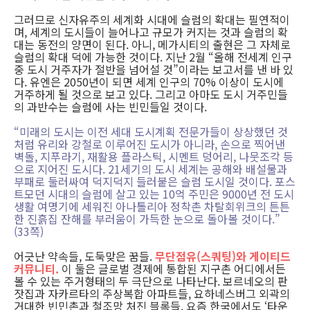
그러므로 신자유주의 세계화 시대에 슬럼의 확대는 필연적이
며, 세계의 도시들이 늘어나고 규모가 커지는 것과 슬럼의 확
대는 동전의 양면이 된다. 아니, 메가시티의 출현은 그 자체로
슬럼의 확대 덕에 가능한 것이다. 지난 2월 “올해 전세계 인구
중 도시 거주자가 절반을 넘어설 것”이라는 보고서를 낸 바 있
다. 유엔은 2050년이 되면 세계 인구의 70% 이상이 도시에
거주하게 될 것으로 보고 있다. 그리고 아마도 도시 거주민들
의 과반수는 슬럼에 사는 빈민들일 것이다.
“미래의 도시는 이전 세대 도시계획 전문가들이 상상했던 것
처럼 유리와 강철로 이루어진 도시가 아니라, 손으로 찍어낸
벽돌, 지푸라기, 재활용 플라스틱, 시멘트 덩어리, 나뭇조각 등
으로 지어진 도시다. 21세기의 도시 세계는 공해와 배설물과
부패로 둘러싸여 덕지덕지 들러붙은 슬럼 도시일 것이다. 포스
트모던 시대의 슬럼에 살고 있는 10억 주민은 9000년 전 도시
생활 여명기에 세워진 아나톨리아 정착촌 차탈회위크의 튼튼
한 진흙집 잔해를 부러움이 가득한 눈으로 돌아볼 것이다.”
(33쪽)
어긋난 약속들, 도둑맞은 꿈들.
무단점유(스쿼팅)와 게이티드
커뮤니티.
이 둘은 글로벌 경제에 통합된 지구촌 어디에서든
볼 수 있는 주거형태의 두 극단으로 나타난다. 보르네오의 판
잣집과 자카르타의 주상복합 아파트들, 요하네스버그 외곽의
거대한 빈민촌과 철조망 처진 블록들. 요즘 한국에서도 ‘타운