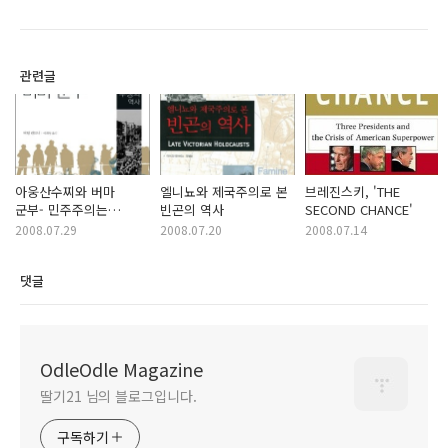
관련글
아웅산수찌와 버마
엘니뇨와 제국주의로 본
브레진스키, 'THE
군부- 민주주의는
빈곤의 역사
SECOND CHANCE'
민중의 몫
2008.07.29
2008.07.20
2008.07.14
댓글
OdleOdle Magazine
딸기21 님의 블로그입니다.
구독하기