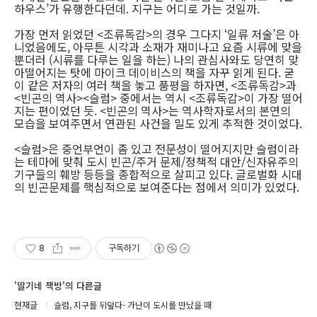
하우스’가 유행한다던데. 지구는 어디로 가는 것일까.
가장 먼저 읽었던 <조류독감>의 경우 그다지 ‘일류 저술’은 아
니었음에도, 아무튼 시각과 소재가 재미나고 요즘 시류에 맞을
뿐더러 (시류를 다루는 일을 하는) 나의 관심사와도 당연히 맞
아떨어지는 탓에 마이크 데이비스의 책을 자꾸 읽게 된다. 굳
이 같은 저자의 여러 책을 놓고 품평을 하자면, <조류독감>과
<빈곤의 역사><슬럼> 중에서는 역시 <조류독감>이 가장 떨어
지는 편이었던 듯. <빈곤의 역사>는 역사학자로서의 본연의
모습을 보여주면서 연관된 사건을 밀도 있게 추적한 것이었다.
<슬럼>은 중언부언이 좀 있고 전문성이 떨어지지만 슬럼이라
는 테마에 맞춰 도시 빈곤/주거 문제/정책적 대안/신자유주의
기구들의 훼방 등등을 종합적으로 살피고 있다. 글로벌화 시대
의 빈곤문제를 핵심적으로 보여준다는 점에서 의미가 있었다.
8
구독하기
'딸기네 책방'의 다른글
현재글
슬럼, 지구를 뒤덮다- 가난이 도시를 만났을 때