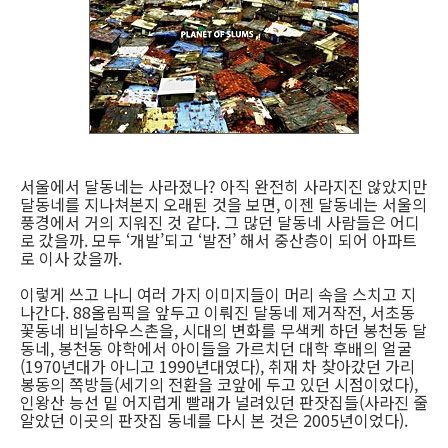
서울에서 달동네는 사라졌나? 아직 완전히 사라지진 않았지만
달동네를 지나쳐본지 오래된 것을 보면, 이젠 달동네는 서울의
풍경에서 거의 지워진 것 같다. 그 많던 달동네 사람들은 어디
로 갔을까. 모두 ‘개발’되고 ‘발전’ 해서 중산층이 되어 아파트
로 이사 갔을까.
이렇게 쓰고 나니 여러 가지 이미지들이 머리 속을 스치고 지
나간다. 88올림픽을 앞두고 이뤄진 달동네 제거작전, 서초동
꽃동네 비닐하우스촌을, 시대의 변화를 무색케 하던 봉천동 달
동네, 봉천동 야학에서 아이들을 가르치던 대학 후배의 얼굴
(1970년대가 아니고 1990년대였다), 취재 차 찾아갔던 가리
봉동의 쪽방들(세기의 전환을 코앞에 두고 있던 시점이었다),
인왕산 능선 밑 어지럽게 빨래가 널려있던 판잣집들(사라진 줄
알았던 이곳의 판잣집 동네를 다시 본 것은 2005년이었다).