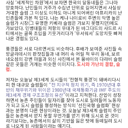
사실 ‘세계적인 차원’에서 보자면 한국의 달동네들은 그나마
양호하다. 난민들의 거주가 수십년 단위로 길어지면서 사실상
거대한 슬럼 그 이상도 이하도 아니게 되어버린 아프리카의 난
민촌들에 가본 적 있다. 나는 케냐 나이로비 주변의 악명 높은
슬럼가 시장(그 유명한 키베라 슬럼은 가보지 못했지만)에도
가보았다. 민병대들의 저항의 무대가 된 바그다드의 사드르 시
티에서는 골목 초입을 기웃거리다가 ‘무서워서’ 도망치듯 빠져
나온 경험도 있다.
풍경들은 서로 다르면서도 비슷하다. 후배가 보여준 사진들 속
방글라데시의 판잣집들과 내 머리 속 어릴 적 우리 동네, 보르
네오섬의 강변 마을과 외신 사진에서 본 뭄바이의 다라비 슬럼
같은 곳들은 거개는 비슷한 이미지다.
도시와 가난의 결합, 슬
럼.
저자는 오늘날 제3세계 도시들의 ‘전형적 풍경’이 돼버리다시
피 한 대규모 슬럼들이
“전 지구적 정치 위기, 즉 1970년대 후
반의 채무위기와 뒤이은 1980년대 국제통화기금 IMF 주도의
제3세계 경제 구조조정의 유산”
이라고 지적한다. 산업이 성장
하면서 농촌 주민들이 일자리를 찾아 도시로 밀려들어 노동자
가 되고 도시 슬럼을 형성하는 방식의 ‘선진국형 슬럼화’ 현상
과는 분명히 다른 현상이라는 것. 오늘날 제3세계 슬럼의 주민
들은 농촌에서 얻지 못할 무언가를 얻기 위해 도시로 온 것이
라기보다는, 농촌에서의 삶의 기반을 잃은 탓에 등떼밀려 도시
로 나오게 된 사람들이라는 얘기다.