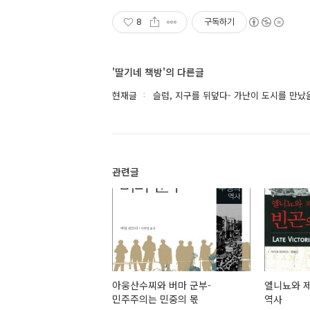
8
구독하기
'딸기네 책방'의 다른글
현재글
슬럼, 지구를 뒤덮다- 가난이 도시를 만났
관련글
아웅산수찌와 버마 군부-
엘니뇨와 
민주주의는 민중의 몫
역사