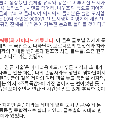
가들이 상상했던 것처럼 유리와 강철로 이루어진 도시가
활용 플라스틱, 시멘트 덩어리, 나뭇조각 등으로 지어진
설물과 부패로 둘러싸여 덕지덕지 들러붙은 슬럼 도시일
 10억 주민은 9000년 전 도시생활 여명기에 세워진
흙집 잔해를 부러움이 가득한 눈으로 돌아볼 것이다.”
쿼팅)와 게이티드 커뮤니티.
이 둘은 글로벌 경제에 통
태의 두 극단으로 나타난다. 보르네오의 판잣집과 자카
곽의 거대한 빈민촌과 철조망 처진 블록들. 요즘 한국
는 어디로 가는 것일까.
 ‘일류 저술’은 아니었음에도, 아무튼 시각과 소재가
다루는 일을 하는) 나의 관심사와도 당연히 맞아떨어지
된다. 굳이 같은 저자의 여러 책을 놓고 품평을 하자면,
는 역시 <조류독감>이 가장 떨어지는 편이었던 듯. <
습을 보여주면서 연관된 사건을 밀도 있게 추적한 것이
어지지만 슬럼이라는 테마에 맞춰 도시 빈곤/주거 문
등등을 종합적으로 살피고 있다. 글로벌화 시대의 빈
미가 있었다.