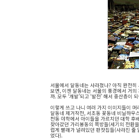
서울에서 달동네는 사라졌나? 아직 완전히
보면, 이젠 달동네는 서울의 풍경에서 거의 
까. 모두 ‘개발’되고 ‘발전’ 해서 중산층이 
이렇게 쓰고 나니 여러 가지 이미지들이 머
달동네 제거작전, 서초동 꽃동네 비닐하우스
천동 야학에서 아이들을 가르치던 대학 후배의
찾아갔던 가리봉동의 쪽방들(세기의 전환을 
럽게 빨래가 널려있던 판잣집들(사라진 줄 알
었다).