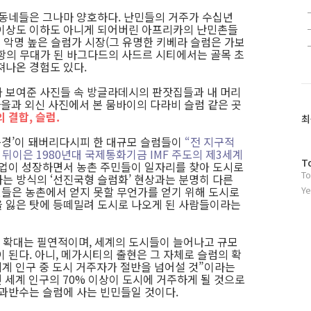
달동네들은 그나마 양호하다. 난민들의 거주가 수십년
 이상도 이하도 아니게 되어버린 아프리카의 난민촌들
의 악명 높은 슬럼가 시장(그 유명한 키베라 슬럼은 가보
항의 무대가 된 바그다드의 사드르 시티에서는 골목 초
져나온 경험도 있다.
 보여준 사진들 속 방글라데시의 판잣집들과 내 머리
마을과 외신 사진에서 본 뭄바이의 다라비 슬럼 같은 곳
 결합, 슬럼.
최
풍경’이 돼버리다시피 한 대규모 슬럼들이
“전 지구적
 뒤이은 1980년대 국제통화기금 IMF 주도의 제3세계
방
T
산업이 성장하면서 농촌 주민들이 일자리를 찾아 도시로
To
문
는 방식의 ‘선진국형 슬럼화’ 현상과는 분명히 다른
자
민들은 농촌에서 얻지 못할 무언가를 얻기 위해 도시로
Ye
 잃은 탓에 등떼밀려 도시로 나오게 된 사람들이라는
수
 확대는 필연적이며, 세계의 도시들이 늘어나고 규모
 된다. 아니, 메가시티의 출현은 그 자체로 슬럼의 확
전세계 인구 중 도시 거주자가 절반을 넘어설 것”이라는
면 세계 인구의 70% 이상이 도시에 거주하게 될 것으로
 과반수는 슬럼에 사는 빈민들일 것이다.