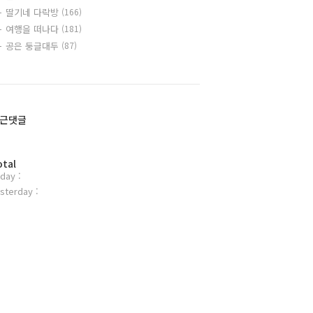
딸기네 다락방
(166)
여행을 떠나다
(181)
공은 둥글대두
(87)
근댓글
otal
day :
sterday :