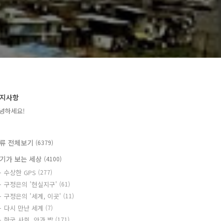
지사항
녕하세요!
류 전체보기
(6379)
기가 보는 세상
(4100)
수상한 GPS
(277)
구정은의 '현실지구'
(61)
구정은의 '세계, 이곳'
(11)
다시 만난 세계
(7)
한국 사회, 안과 밖
(171)