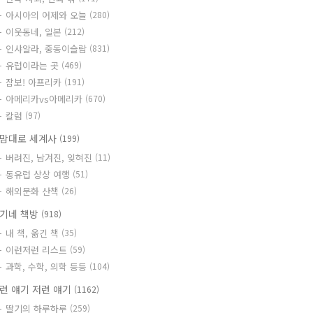
아시아의 어제와 오늘
(280)
이웃동네, 일본
(212)
인샤알라, 중동이슬람
(831)
유럽이라는 곳
(469)
잠보! 아프리카
(191)
아메리카vs아메리카
(670)
칼럼
(97)
맘대로 세계사
(199)
버려진, 남겨진, 잊혀진
(11)
동유럽 상상 여행
(51)
해외문화 산책
(26)
기네 책방
(918)
내 책, 옮긴 책
(35)
이런저런 리스트
(59)
과학, 수학, 의학 등등
(104)
런 얘기 저런 얘기
(1162)
딸기의 하루하루
(259)