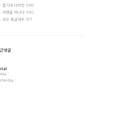
딸기네 다락방
(166)
여행을 떠나다
(181)
공은 둥글대두
(87)
근댓글
otal
day :
sterday :