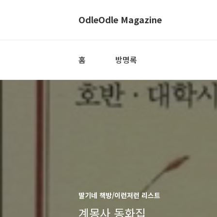
OdleOdle Magazine
홈
방명록
딸기네 책방/이런저런 리스트
계몽사 동화집