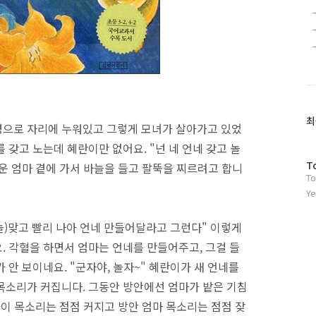
최
병으로 자리에 누워있고 그렇게 모녀가 살아가고 있었
 갖고 노는데 혜란이만 없어요. "넌 네 언네 갖고 놀
방
T
운 엄마 곁에 가서 바늘을 들고 팔뚝을 찌르려고 합니
To
문
자
Ye
수
늘)맞고 빨리 나아 언네 만들어달라고 그런다" 이렇게
. 각혈을 하면서 엄마는 언네를 만들어주고, 그걸 들
 안 보이네요. "군자야, 놀자~" 혜란이가 새 언네를
목소리가 커집니다. 그동안 방안에선 엄마가 밭은 기침
아이 목소리는 점점 커지고 방안 엄마 목소리는 점점 잦