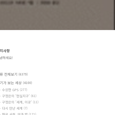
지사항
녕하세요!
류 전체보기
(6379)
기가 보는 세상
(4100)
수상한 GPS
(277)
구정은의 '현실지구'
(61)
구정은의 '세계, 이곳'
(11)
다시 만난 세계
(7)
한국 사회, 안과 밖
(171)