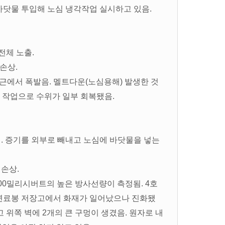
 바닷물 투입해 노심 냉각작업 실시하고 있음.
전체 노출.
 손상.
근에서 폭발음. 멜트다운(노심용해) 발생한 것
 작업으로 수위가 일부 회복됐음.
성. 증기를 외부로 빼내고 노심에 바닷물을 넣는
 손상.
400밀리시버트의 높은 방사선량이 측정됨. 4호
폐연료봉 저장고에서 화재가 일어났으나 진화됐
고 위쪽 벽에 2개의 큰 구멍이 생겼음. 원자로 내