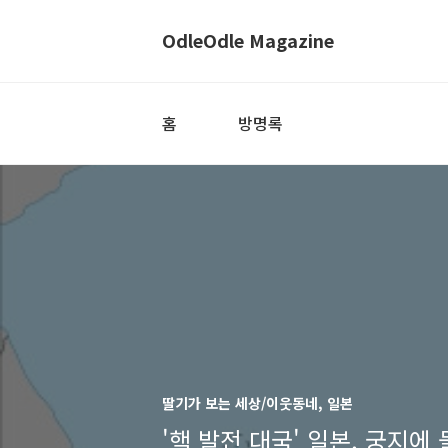
OdleOdle Magazine
홈
방명록
딸기가 보는 세상/이웃동네, 일본
'핵 발전 대국' 일본, 궁지에