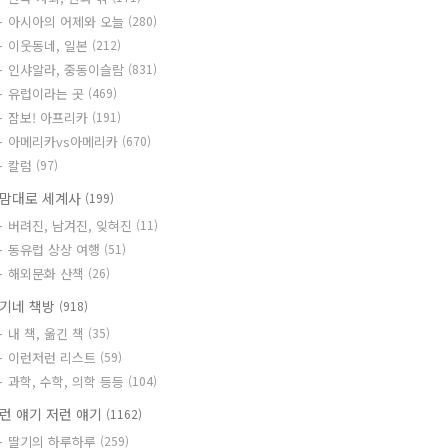
아시아의 어제와 오늘
(280)
이웃동네, 일본
(212)
인샤알라, 중동이슬람
(831)
유럽이라는 곳
(469)
잠보! 아프리카
(191)
아메리카vs아메리카
(670)
칼럼
(97)
맘대로 세계사
(199)
버려진, 남겨진, 잊혀진
(11)
동유럽 상상 여행
(51)
해외문화 산책
(26)
기네 책방
(918)
내 책, 옮긴 책
(35)
이런저런 리스트
(59)
과학, 수학, 의학 등등
(104)
런 얘기 저런 얘기
(1162)
딸기의 하루하루
(259)