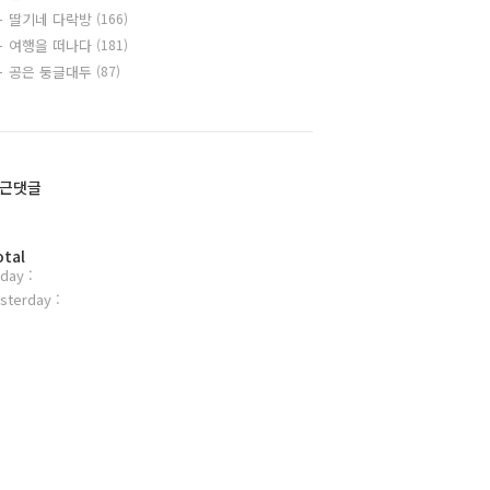
딸기네 다락방
(166)
여행을 떠나다
(181)
공은 둥글대두
(87)
근댓글
otal
day :
sterday :