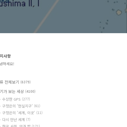
지사항
녕하세요!
류 전체보기
(6379)
기가 보는 세상
(4100)
수상한 GPS
(277)
구정은의 '현실지구'
(61)
구정은의 '세계, 이곳'
(11)
다시 만난 세계
(7)
한국 사회, 안과 밖
(171)