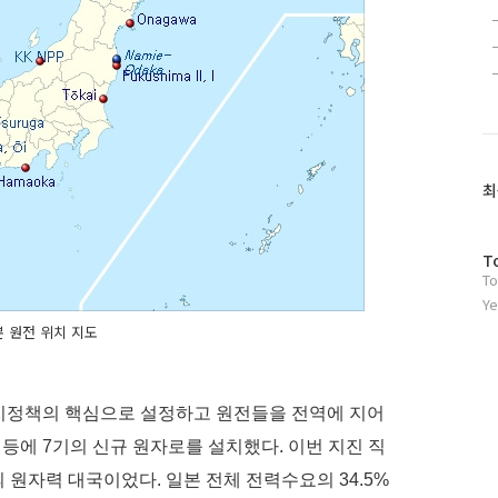
최
방
T
To
문
자
Ye
수
 원전 위치 지도
너지정책의 핵심으로 설정하고 원전들을 전역에 지어
슈 등에 7기의 신규 원자로를 설치했다. 이번 지진 직
의 원자력 대국이었다. 일본 전체 전력수요의 34.5%