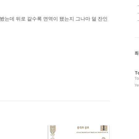
 봤는데 뒤로 갈수록 면역이 됐는지 그나마 덜 잔인
최
방
T
To
문
자
Ye
수