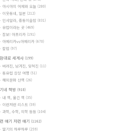
아시아의 어제와 오늘
(280)
이웃동네, 일본
(212)
인샤알라, 중동이슬람
(831)
유럽이라는 곳
(469)
잠보! 아프리카
(191)
아메리카vs아메리카
(670)
칼럼
(97)
맘대로 세계사
(199)
버려진, 남겨진, 잊혀진
(11)
동유럽 상상 여행
(51)
해외문화 산책
(26)
기네 책방
(918)
내 책, 옮긴 책
(35)
이런저런 리스트
(59)
과학, 수학, 의학 등등
(104)
런 얘기 저런 얘기
(1162)
딸기의 하루하루
(259)