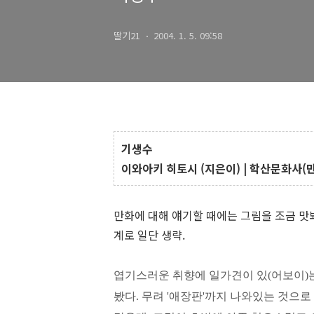
딸기21
2004. 1. 5. 09:58
기생수
이와아키 히토시 (지은이) | 학산문화사(만화) 
만화에 대해 얘기할 때에는 그림을 조금 맛
계로 일단 생략.
엽기스러운 취향에 일가견이 있(어보이)는
봤다. 무려 '애장판'까지 나와있는 것으