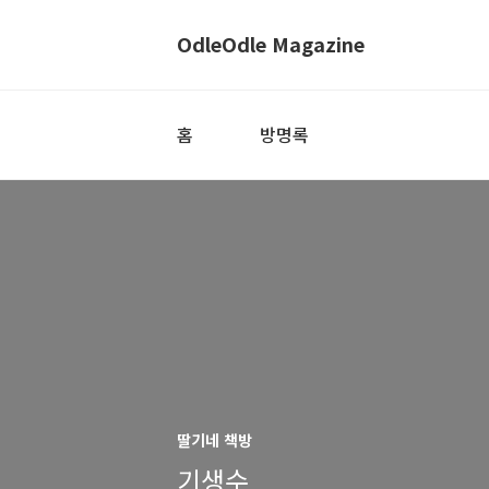
OdleOdle Magazine
홈
방명록
딸기네 책방
기생수