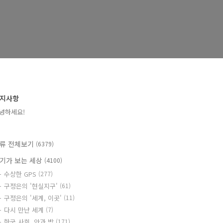
지사항
녕하세요!
류 전체보기
(6379)
기가 보는 세상
(4100)
수상한 GPS
(277)
구정은의 '현실지구'
(61)
구정은의 '세계, 이곳'
(11)
다시 만난 세계
(7)
한국 사회, 안과 밖
(171)