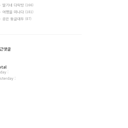
딸기네 다락방
(166)
여행을 떠나다
(181)
공은 둥글대두
(87)
근댓글
otal
day :
sterday :