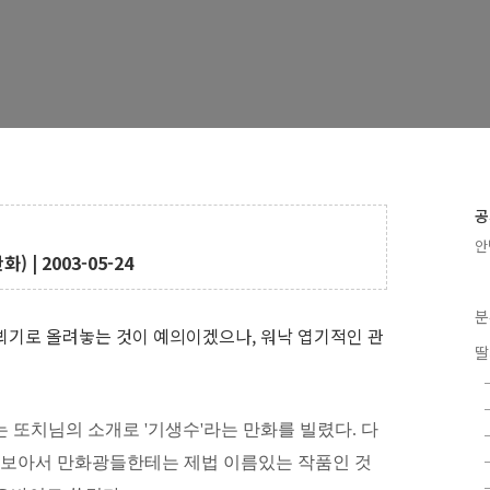
공
안
| 2003-05-24
분
뵈기로 올려놓는 것이 예의이겠으나, 워낙 엽기적인 관
딸
 또치님의 소개로 '기생수'라는 만화를 빌렸다. 다
로 보아서 만화광들한테는 제법 이름있는 작품인 것