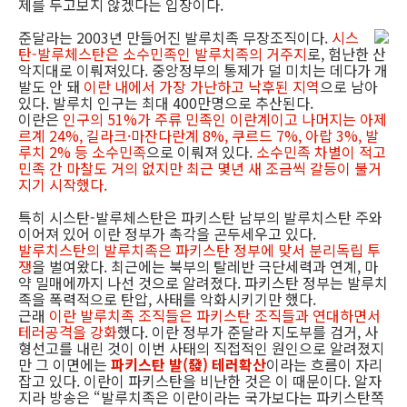
제를 두고보지 않겠다는 입장이다.
준달라는 2003년 만들어진 발루치족 무장조직이다.
시스
탄-발루체스탄은 소수민족인 발루치족의 거주지
로, 험난한 산
악지대로 이뤄져있다. 중앙정부의 통제가 덜 미치는 데다가 개
발도 안 돼
이란 내에서 가장 가난하고 낙후된 지역
으로 남아
있다. 발루치 인구는 최대 400만명으로 추산된다.
이란은
인구의 51%가 주류 민족인 이란계이고 나머지는 아제
르계 24%, 길라크·마잔다란계 8%, 쿠르드 7%, 아랍 3%, 발
루치 2% 등 소수민족
으로 이뤄져 있다.
소수민족 차별이 적고
민족 간 마찰도 거의 없지만 최근 몇년 새 조금씩 갈등이 불거
지기 시작했다.
특히 시스탄-발루체스탄은 파키스탄 남부의 발루치스탄 주와
이어져 있어 이란 정부가 촉각을 곤두세우고 있다.
발루치스탄의 발루치족은 파키스탄 정부에 맞서 분리독립 투
쟁
을 벌여왔다. 최근에는 북부의 탈레반 극단세력과 연계, 마
약 밀매에까지 나선 것으로 알려졌다. 파키스탄 정부는 발루치
족을 폭력적으로 탄압, 사태를 악화시키기만 했다.
근래
이란 발루치족 조직들은 파키스탄 조직들과 연대하면서
테러공격을 강화
했다. 이란 정부가 준달라 지도부를 검거, 사
형선고를 내린 것이 이번 사태의 직접적인 원인으로 알려졌지
만 그 이면에는
파키스탄 발(發) 테러확산
이라는 흐름이 자리
잡고 있다. 이란이 파키스탄을 비난한 것은 이 때문이다. 알자
지라 방송은 “발루치족은 이란이라는 국가보다는 파키스탄쪽