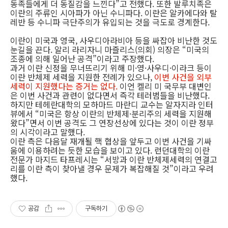
동족들에게 더 동질감을 느낀다”고 전했다. 또한 발루치족은
이란의 주류인 시아파가 아닌 수니파다. 이란은 알카에다와 탈
레반 등 수니파 극단주의가 유입되는 것을 극도로 경계한다.
이란이 미국과 영국, 사우디아라비아 등을 싸잡아 비난한 것도
눈길을 끈다. 알리 라리자니 마즐리스(의회) 의장은 “미국의
조종에 의해 일어난 공격”이라고 주장했다.
과거 이란 신정을 무너뜨리기 위해 미·영·사우디·이라크 등이
이란 반체제 세력을 지원한 전례가 있으나,
이번 사건을 외부
세력이 지원했다는 증거는 없다.
이언 켈리 미 국무부 대변인
은 이번 사건과 관련이 없다면서 즉각 테러범들을 비난했다.
하지만 테헤란대학의 모하마드 마란디 교수는 알자지라 인터
뷰에서 “미국은 항상 이란의 반체제·분리주의 세력을 지원해
왔다”면서 이번 공격도 그 연장선상에 있다는 것이 이란 정부
의 시각이라고 말했다.
이란 측은 다음달 재개될 핵 협상을 앞두고 이번 사건을 기싸
움에 이용하려는 듯한 모습을 보이고 있다. 런던대학의 이란
전문가 마지드 타프레시는 “서방과 이란 반체제세력의 연결고
리를 이란 측이 찾아낼 경우 문제가 복잡해질 것”이라고 우려
했다.
공감
구독하기