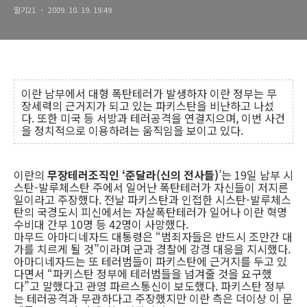
딸기21
2009. 10. 19. 19:49
이란 남부에서 대형 폭탄테러가 발생하자 이란 정부는 무
장세력의 근거지가 되고 있는 파키스탄을 비난하고 나섰
다. 또한 미국 등 서방과 테러공격을 연결지으며, 이번 사건
을 정치적으로 이용하려는 움직임을 보이고 있다.
이란의
무장테러조직인 ‘준달라(신의 전사들)
’는 19일 남부 시
스탄-발루체스탄 주에서 일어난 폭탄테러가 자신들이 저지른
일이라고 주장했다. 전날 파키스탄과 인접한 시스탄-발루체스
탄의 국경도시 피신에서는 자살폭탄테러가 일어나 이란 혁명
수비대 간부 10명 등 42명이 사망했다.
마무드 아마디네자드 대통령은 “범죄자들은 반드시 조만간 대
가를 치르게 될 것”이라며 군과 경찰에 강경 대응을 지시했다.
아마디네자드는 또 테러범들이 파키스탄에 근거지를 두고 있
다면서 “파키스탄 정부에 테러범들을 넘겨줄 것을 요구했
다”고 말했다고 관영 파르스통신이 보도했다. 파키스탄 정부
는 테러공격과 무관하다고 주장했지만 이란 측은 더이상 이 문