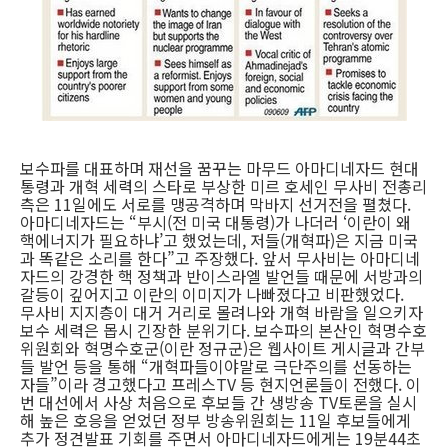
보수파를 대표하며 재선을 꿈꾸는 마무드 아마디네자드 현대
통령과 개혁 세력의 스타로 부상한 미르 호세인 무사비 전총리
측은 11일에도 서로를 맹공격하며 막바지 선거전을 펼쳤다.
아마디네자드는 “부시(전 미국 대통령)가 나더러 ‘이란이 왜
핵에너지가 필요하냐’고 했었는데, 저들(개혁파)은 지금 미국
과 똑같은 소리를 한다”고 주장했다. 앞서 무사비는 아마디네
자드의 강경한 핵 정책과 반이스라엘 발언들 때문에 서방과의
갈등이 깊어지고 이란의 이미지가 나빠졌다고 비판했었다.
무사비 지지층이 대거 거리로 몰려나와 개혁 바람을 일으키자
보수 세력은 몹시 긴장한 분위기다. 보수파의 본산인 혁명수호
위원회와 혁명수호군(이란 정규군)은 웹사이트 게시글과 간부
들 발언 등을 통해 “개혁파들이야말로 극단주의를 선동하는
자들”이라 경고했다고 프레스TV 등 현지언론들이 전했다. 이
번 대선에서 사상 처음으로 후보들 간 생방송 TV토론을 실시
해 높은 호응을 얻었던 정부 방송위원회는 11일 후보들에게
추가 정견발표 기회를 주면서 아마디네자드에게는 19분44초