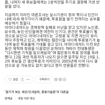
를, 나머지 세 후보들에게는 1분씩만을 주기로 결정해 거센 반
발을 샀다.
지금까지 치러진 여론조사는 실시기관이 정부 쪽이냐 민간이
냐에 따라 제각각이기 때문에, 투표함을 열기 전까지는 승부를
예상하기 힘들다.
아마디네자드는 경제정책 실패로 비난을 받고 있지만 노인층,
보수파, 농민·빈민들에겐 여전히 인기다. 관건은 투표율이 될
것으로 보인다. 아마디네자드는 ‘고정표’로 치면 자신이 유리
하다 주장하고 있고, 개혁파는 젊은이들 사이에 투표열기가 높
다며 높은 투표율에 기대를 걸고 있다. 아마디네자드 이전 8년
동안 개혁파 정권을 이끌었던 모하마드 하타미 전대통령은
“다시한번 기적을 일으켜달라”며 젊은층의 투표 참여를 독려
했다. 12일 과반 득표자가 나오지 않으면 일주일 뒤인 19일 1,
2위 후보들 간 결선투표가 치러진다. 2005년에 이어 다시 결
선으로 갈 가능성도 없지 않다고 현지 언론들은 전했다.
공감
구독하기
'딸기가 보는 세상/인샤알라, 중동이슬람'의 다른글
현재글
내일 이란 대선